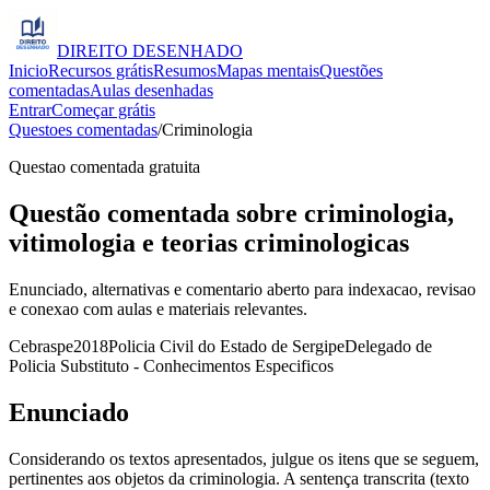
DIREITO
DESENHADO
Inicio
Recursos grátis
Resumos
Mapas mentais
Questões
comentadas
Aulas desenhadas
Entrar
Começar grátis
Questoes comentadas
/
Criminologia
Questao comentada gratuita
Questão comentada sobre criminologia,
vitimologia e teorias criminologicas
Enunciado, alternativas e comentario aberto para indexacao, revisao
e conexao com aulas e materiais relevantes.
Cebraspe
2018
Policia Civil do Estado de Sergipe
Delegado de
Policia Substituto - Conhecimentos Especificos
Enunciado
Considerando os textos apresentados, julgue os itens que se seguem,
pertinentes aos objetos da criminologia. A sentença transcrita (texto