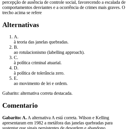
percepção de ausência de controle social, favorecendo a escalada de
comportamentos desviantes e a ocorrência de crimes mais graves. O
trecho acima se refere
Alternativas
A
.
à teoria das janelas quebradas.
B
.
ao rotulacionismo (labelling approach).
C
.
à política criminal atuarial.
D
.
à política de tolerância zero.
E
.
ao movimento de lei e ordem.
Gabarito: alternativa correta destacada.
Comentario
Gabarito: A.
A alternativa A está correta. Wilson e Kelling
apresentaram em 1982 a metáfora das janelas quebradas para
sustentar que sinais persistentes de desordem e abandono