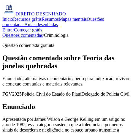
DIREITO
DESENHADO
Inicio
Recursos grátis
Resumos
Mapas mentais
Questões
comentadas
Aulas desenhadas
Entrar
Começar grátis
Questoes comentadas
/
Criminologia
Questao comentada gratuita
Questão comentada sobre Teoria das
janelas quebradas
Enunciado, alternativas e comentario aberto para indexacao, revisao
e conexao com aulas e materiais relevantes.
FGV
2025
Policia Civil do Estado do Piaui
Delegado de Policia Civil
Enunciado
Apresentada por James Wilson e George Kelling em um artigo no
ano de 1982, essa categoria sustenta que a tolerância a pequenos
sinais de desordem e negligência no espaço urbano transmite a