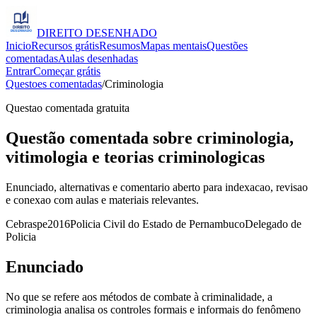
DIREITO
DESENHADO
Inicio
Recursos grátis
Resumos
Mapas mentais
Questões
comentadas
Aulas desenhadas
Entrar
Começar grátis
Questoes comentadas
/
Criminologia
Questao comentada gratuita
Questão comentada sobre criminologia,
vitimologia e teorias criminologicas
Enunciado, alternativas e comentario aberto para indexacao, revisao
e conexao com aulas e materiais relevantes.
Cebraspe
2016
Policia Civil do Estado de Pernambuco
Delegado de
Policia
Enunciado
No que se refere aos métodos de combate à criminalidade, a
criminologia analisa os controles formais e informais do fenômeno