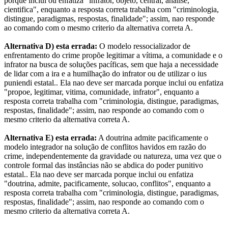
porque inclui ou enfatiza "infrator, objeto, central, analise,
cientifica", enquanto a resposta correta trabalha com "criminologia,
distingue, paradigmas, respostas, finalidade"; assim, nao responde
ao comando com o mesmo criterio da alternativa correta A.
Alternativa D) esta errada:
O modelo ressocializador de
enfrentamento do crime propõe legitimar a vítima, a comunidade e o
infrator na busca de soluções pacíficas, sem que haja a necessidade
de lidar com a ira e a humilhação do infrator ou de utilizar o ius
puniendi estatal.. Ela nao deve ser marcada porque inclui ou enfatiza
"propoe, legitimar, vitima, comunidade, infrator", enquanto a
resposta correta trabalha com "criminologia, distingue, paradigmas,
respostas, finalidade"; assim, nao responde ao comando com o
mesmo criterio da alternativa correta A.
Alternativa E) esta errada:
A doutrina admite pacificamente o
modelo integrador na solução de conflitos havidos em razão do
crime, independentemente da gravidade ou natureza, uma vez que o
controle formal das instâncias não se abdica do poder punitivo
estatal.. Ela nao deve ser marcada porque inclui ou enfatiza
"doutrina, admite, pacificamente, solucao, conflitos", enquanto a
resposta correta trabalha com "criminologia, distingue, paradigmas,
respostas, finalidade"; assim, nao responde ao comando com o
mesmo criterio da alternativa correta A.