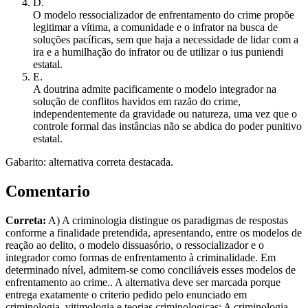
D
.
O modelo ressocializador de enfrentamento do crime propõe
legitimar a vítima, a comunidade e o infrator na busca de
soluções pacíficas, sem que haja a necessidade de lidar com a
ira e a humilhação do infrator ou de utilizar o ius puniendi
estatal.
E
.
A doutrina admite pacificamente o modelo integrador na
solução de conflitos havidos em razão do crime,
independentemente da gravidade ou natureza, uma vez que o
controle formal das instâncias não se abdica do poder punitivo
estatal.
Gabarito: alternativa correta destacada.
Comentario
Correta:
A) A criminologia distingue os paradigmas de respostas
conforme a finalidade pretendida, apresentando, entre os modelos de
reação ao delito, o modelo dissuasório, o ressocializador e o
integrador como formas de enfrentamento à criminalidade. Em
determinado nível, admitem-se como conciliáveis esses modelos de
enfrentamento ao crime.. A alternativa deve ser marcada porque
entrega exatamente o criterio pedido pelo enunciado em
criminologia, vitimologia e teorias criminologicas: A criminologia