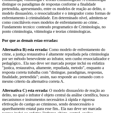
distingue os paradigmas de respostas conforme a finalidade
pretendida, apresentando, entre os modelos de reação ao delito, o
modelo dissuasório, o ressocializador e o integrador como formas de
enfrentamento à criminalidade. Em determinado nível, admitem-se
como conciliáveis esses modelos de enfrentamento ao crime..
Fundamento tecnico: conteudo programatico de Criminologia, no
ponto criminologia, vitimologia e teorias criminologicas.
Por que as demais estao erradas:
Alternativa B) esta errada:
Como modelo de enfrentamento do
crime, a justiça restaurativa é altamente repudiada pela criminologia
por ser método benevolente ao infrator, sem cunho ressocializador e
pedagógico.. Ela nao deve ser marcada porque inclui ou enfatiza
"justica, restaurativa, altamente, repudiada, metodo", enquanto a
resposta correta trabalha com "distingue, paradigmas, respostas,
finalidade, pretendida"; assim, nao responde ao comando com o
mesmo criterio da alternativa correta A.
Alternativa C) esta errada:
O modelo dissuasório de reação ao
delito, no qual o infrator é objeto central da análise científica, busca
mecanismos e instrumentos necessários à rápida e rigorosa
efetivação do castigo ao criminoso, sendo desnecessário o
aparelhamento estatal para esse fim.. Ela nao deve ser marcada