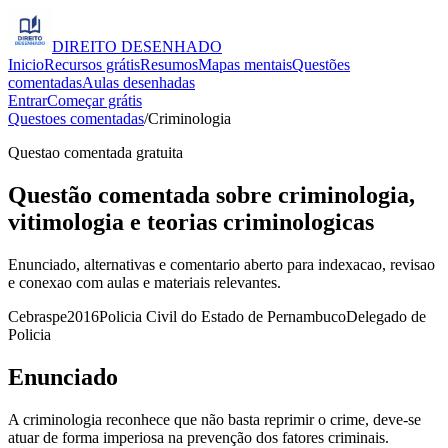
DIREITO
DESENHADO
Inicio
Recursos grátis
Resumos
Mapas mentais
Questões
comentadas
Aulas desenhadas
Entrar
Começar grátis
Questoes comentadas
/
Criminologia
Questao comentada gratuita
Questão comentada sobre criminologia,
vitimologia e teorias criminologicas
Enunciado, alternativas e comentario aberto para indexacao, revisao
e conexao com aulas e materiais relevantes.
Cebraspe
2016
Policia Civil do Estado de Pernambuco
Delegado de
Policia
Enunciado
A criminologia reconhece que não basta reprimir o crime, deve-se
atuar de forma imperiosa na prevenção dos fatores criminais.