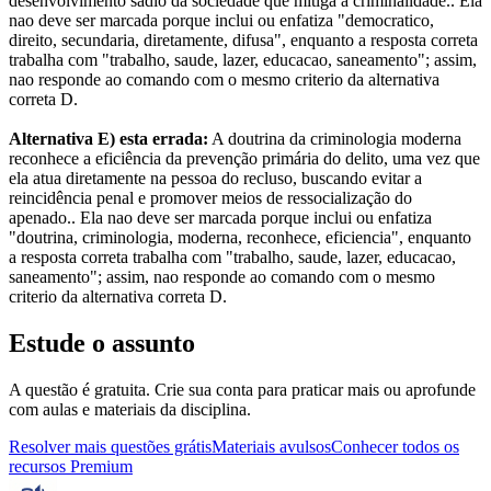
desenvolvimento sadio da sociedade que mitiga a criminalidade.. Ela
nao deve ser marcada porque inclui ou enfatiza "democratico,
direito, secundaria, diretamente, difusa", enquanto a resposta correta
trabalha com "trabalho, saude, lazer, educacao, saneamento"; assim,
nao responde ao comando com o mesmo criterio da alternativa
correta D.
Alternativa E) esta errada:
A doutrina da criminologia moderna
reconhece a eficiência da prevenção primária do delito, uma vez que
ela atua diretamente na pessoa do recluso, buscando evitar a
reincidência penal e promover meios de ressocialização do
apenado.. Ela nao deve ser marcada porque inclui ou enfatiza
"doutrina, criminologia, moderna, reconhece, eficiencia", enquanto
a resposta correta trabalha com "trabalho, saude, lazer, educacao,
saneamento"; assim, nao responde ao comando com o mesmo
criterio da alternativa correta D.
Estude o assunto
A questão é gratuita. Crie sua conta para praticar mais ou aprofunde
com aulas e materiais da disciplina.
Resolver mais questões grátis
Materiais avulsos
Conhecer todos os
recursos Premium