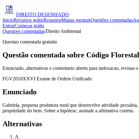
DIREITO
DESENHADO
Inicio
Recursos grátis
Resumos
Mapas mentais
Questões comentadas
Au
Entrar
Começar grátis
Questoes comentadas
/
Direito Ambiental
Questao comentada gratuita
Questão comentada sobre Código Florestal
Enunciado, alternativas e comentario aberto para indexacao, revisao e
FGV
2018
XXVI Exame de Ordem Unificado
Enunciado
Gabriela, pequena produtora rural que desenvolve atividade pecuária,
propriedade do bem. Sobre a hipótese, assinale a afirmativa correta.
Alternativas
A
.