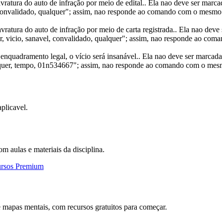
atura do auto de infração por meio de edital.. Ela nao deve ser marcada
 convalidado, qualquer"; assim, nao responde ao comando com o mesmo cr
ratura do auto de infração por meio de carta registrada.. Ela nao deve 
tar, vicio, sanavel, convalidado, qualquer"; assim, nao responde ao coma
 enquadramento legal, o vício será insanável.. Ela nao deve ser marcada
lquer, tempo, 01n534667"; assim, nao responde ao comando com o mesmo 
plicavel.
om aulas e materiais da disciplina.
ursos Premium
 mapas mentais, com recursos gratuitos para começar.