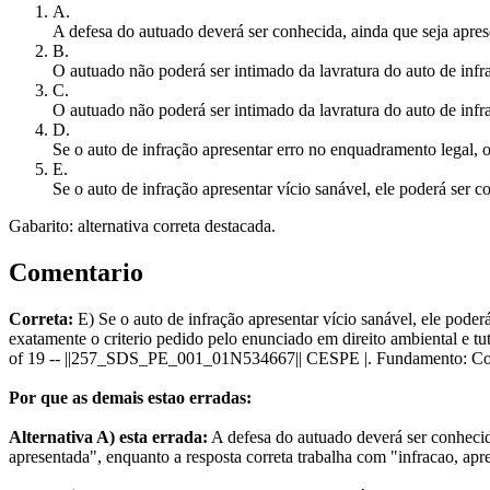
A
.
A defesa do autuado deverá ser conhecida, ainda que seja apres
B
.
O autuado não poderá ser intimado da lavratura do auto de infra
C
.
O autuado não poderá ser intimado da lavratura do auto de infra
D
.
Se o auto de infração apresentar erro no enquadramento legal, o
E
.
Se o auto de infração apresentar vício sanável, ele poderá s
Gabarito: alternativa correta destacada.
Comentario
Correta:
E) Se o auto de infração apresentar vício sanável, ele pod
exatamente o criterio pedido pelo enunciado em direito ambiental e tu
of 19 -- ||257_SDS_PE_001_01N534667|| CESPE |. Fundamento: Consti
Por que as demais estao erradas:
Alternativa A) esta errada:
A defesa do autuado deverá ser conhecida
apresentada", enquanto a resposta correta trabalha com "infracao, apr