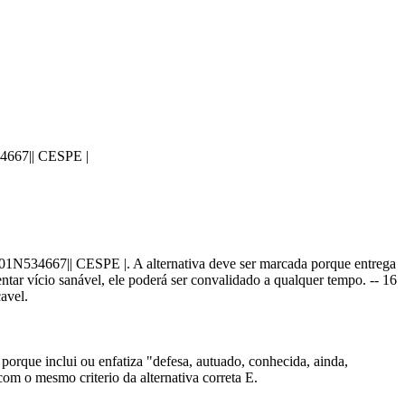
34667|| CESPE |
1_01N534667|| CESPE |. A alternativa deve ser marcada porque entrega
ntar vício sanável, ele poderá ser convalidado a qualquer tempo. -- 16
avel.
porque inclui ou enfatiza "defesa, autuado, conhecida, ainda,
om o mesmo criterio da alternativa correta E.