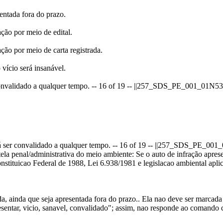
entada fora do prazo.
ção por meio de edital.
ção por meio de carta registrada.
 vício será insanável.
er convalidado a qualquer tempo. -- 16 of 19 -- ||257_SDS_PE_001_01N5
erá ser convalidado a qualquer tempo. -- 16 of 19 -- ||257_SDS_PE_00
tela penal/administrativa do meio ambiente: Se o auto de infração aprese
tuicao Federal de 1988, Lei 6.938/1981 e legislacao ambiental aplic
, ainda que seja apresentada fora do prazo.. Ela nao deve ser marcada 
esentar, vicio, sanavel, convalidado"; assim, nao responde ao comando c