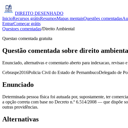
DIREITO
DESENHADO
Inicio
Recursos grátis
Resumos
Mapas mentais
Questões comentadas
Au
Entrar
Começar grátis
Questoes comentadas
/
Direito Ambiental
Questao comentada gratuita
Questão comentada sobre direito ambiental
Enunciado, alternativas e comentario aberto para indexacao, revisao e
Cebraspe
2016
Policia Civil do Estado de Pernambuco
Delegado de Pol
Enunciado
Determinada pessoa física foi autuada por, supostamente, ter comercia
a opção correta com base no Decreto n.º 6.514/2008 — que dispõe sobr
outras providências.
Alternativas