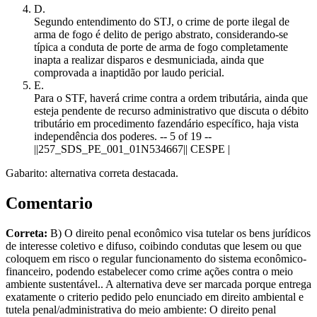
D
.
Segundo entendimento do STJ, o crime de porte ilegal de
arma de fogo é delito de perigo abstrato, considerando-se
típica a conduta de porte de arma de fogo completamente
inapta a realizar disparos e desmuniciada, ainda que
comprovada a inaptidão por laudo pericial.
E
.
Para o STF, haverá crime contra a ordem tributária, ainda que
esteja pendente de recurso administrativo que discuta o débito
tributário em procedimento fazendário específico, haja vista
independência dos poderes. -- 5 of 19 --
||257_SDS_PE_001_01N534667|| CESPE |
Gabarito: alternativa correta destacada.
Comentario
Correta:
B) O direito penal econômico visa tutelar os bens jurídicos
de interesse coletivo e difuso, coibindo condutas que lesem ou que
coloquem em risco o regular funcionamento do sistema econômico-
financeiro, podendo estabelecer como crime ações contra o meio
ambiente sustentável.. A alternativa deve ser marcada porque entrega
exatamente o criterio pedido pelo enunciado em direito ambiental e
tutela penal/administrativa do meio ambiente: O direito penal