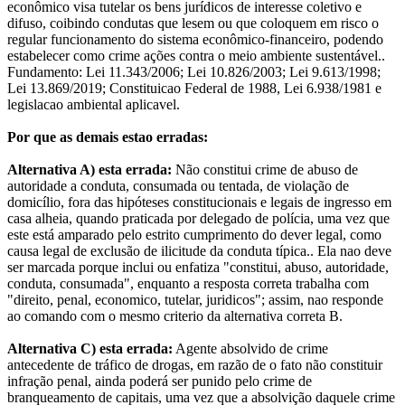
econômico visa tutelar os bens jurídicos de interesse coletivo e
difuso, coibindo condutas que lesem ou que coloquem em risco o
regular funcionamento do sistema econômico-financeiro, podendo
estabelecer como crime ações contra o meio ambiente sustentável..
Fundamento: Lei 11.343/2006; Lei 10.826/2003; Lei 9.613/1998;
Lei 13.869/2019; Constituicao Federal de 1988, Lei 6.938/1981 e
legislacao ambiental aplicavel.
Por que as demais estao erradas:
Alternativa A) esta errada:
Não constitui crime de abuso de
autoridade a conduta, consumada ou tentada, de violação de
domicílio, fora das hipóteses constitucionais e legais de ingresso em
casa alheia, quando praticada por delegado de polícia, uma vez que
este está amparado pelo estrito cumprimento do dever legal, como
causa legal de exclusão de ilicitude da conduta típica.. Ela nao deve
ser marcada porque inclui ou enfatiza "constitui, abuso, autoridade,
conduta, consumada", enquanto a resposta correta trabalha com
"direito, penal, economico, tutelar, juridicos"; assim, nao responde
ao comando com o mesmo criterio da alternativa correta B.
Alternativa C) esta errada:
Agente absolvido de crime
antecedente de tráfico de drogas, em razão de o fato não constituir
infração penal, ainda poderá ser punido pelo crime de
branqueamento de capitais, uma vez que a absolvição daquele crime