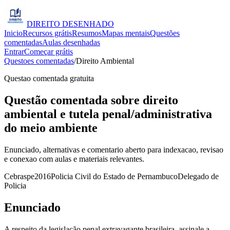
DIREITO
DESENHADO
Inicio
Recursos grátis
Resumos
Mapas mentais
Questões
comentadas
Aulas desenhadas
Entrar
Começar grátis
Questoes comentadas
/
Direito Ambiental
Questao comentada gratuita
Questão comentada sobre direito
ambiental e tutela penal/administrativa
do meio ambiente
Enunciado, alternativas e comentario aberto para indexacao, revisao
e conexao com aulas e materiais relevantes.
Cebraspe
2016
Policia Civil do Estado de Pernambuco
Delegado de
Policia
Enunciado
A respeito da legislação penal extravagante brasileira, assinale a