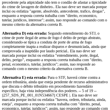
precedente pela atipicidade não tem o condão de afastar a tipicidade
do crime de lavagem de dinheiro.. Ela nao deve ser marcada porque
inclui ou enfatiza "agente, absolvido, antecedente, trafico, drogas",
enquanto a resposta correta trabalha com "direito, economico,
tutelar, juridicos, interesse"; assim, nao responde ao comando com o
mesmo criterio da alternativa correta B.
Alternativa D) esta errada:
Segundo entendimento do STJ, o
crime de porte ilegal de arma de fogo é delito de perigo abstrato,
considerando-se típica a conduta de porte de arma de fogo
completamente inapta a realizar disparos e desmuniciada, ainda que
comprovada a inaptidão por laudo pericial.. Ela nao deve ser
marcada porque inclui ou enfatiza "entendimento, porte, ilegal,
delito, perigo", enquanto a resposta correta trabalha com "direito,
penal, economico, tutelar, juridicos"; assim, nao responde ao
comando com o mesmo criterio da alternativa correta B.
Alternativa E) esta errada:
Para o STF, haverá crime contra a
ordem tributária, ainda que esteja pendente de recurso administrativo
que discuta o débito tributário em procedimento fazendário
específico, haja vista independência dos poderes. -- 5 of 19 --
||257_SDS_PE_001_01N534667|| CESPE |. Ela nao deve ser
marcada porque inclui ou enfatiza "havera, ordem, tributaria, ainda,
esteja", enquanto a resposta correta trabalha com "direito, penal,
economico, tutelar, juridicos"; assim, nao responde ao comando com