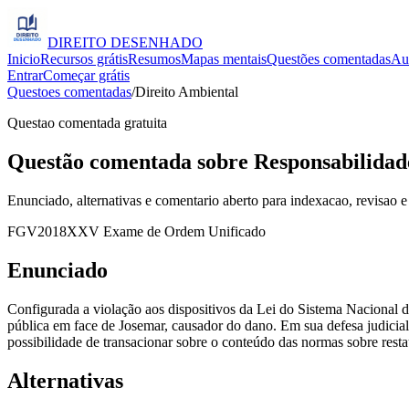
DIREITO
DESENHADO
Inicio
Recursos grátis
Resumos
Mapas mentais
Questões comentadas
Au
Entrar
Começar grátis
Questoes comentadas
/
Direito Ambiental
Questao comentada gratuita
Questão comentada sobre Responsabilidade
Enunciado, alternativas e comentario aberto para indexacao, revisao e
FGV
2018
XXV Exame de Ordem Unificado
Enunciado
Configurada a violação aos dispositivos da Lei do Sistema Nacional 
pública em face de Josemar, causador do dano. Em sua defesa judicia
possibilidade de transacionar sobre o conteúdo das normas sobre restau
Alternativas