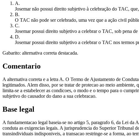
A
.
Josemar não possui direito subjetivo à celebração do TAC, que
B
.
O TAC não pode ser celebrado, uma vez que a ação civil pública
C
.
Josemar possui direito subjetivo a celebrar o TAC, sob pena de 
D
.
Josemar possui direito subjetivo a celebrar o TAC nos termos pre
Gabarito: alternativa correta destacada.
Comentario
A alternativa correta e a letra A. O Termo de Ajustamento de Conduta
legitimados. Alem disso, por se tratar de protecao ao meio ambiente,
limita-se a estabelecer as condicoes, o modo e o tempo para o cumprim
subjetivo do causador do dano a sua celebracao.
Base legal
A fundamentacao legal baseia-se no artigo 5, paragrafo 6, da Lei da 
conduta as exigencias legais. A jurisprudencia do Superior Tribunal d
transindividuais indisponiveis, a transacao restringe-se a forma, ao 