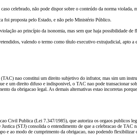
, caso celebrado, não pode dispor sobre o conteúdo da norma violada, 
 foi proposta pelo Estado, e não pelo Ministério Público.
violação ao princípio da isonomia, mas sem que haja possibilidade de f
tendidos, valendo o termo como título executivo extrajudicial, apto a e
 (TAC) nao constitui um direito subjetivo do infrator, mas sim um inst
 que e um direito difuso e indisponivel, o TAC nao pode transacionar 
ento da obrigacao legal. As demais alternativas estao incorretas porqu
Acao Civil Publica (Lei 7.347/1985), que autoriza os orgaos publicos 
e Justica (STJ) consolida o entendimento de que a celebracao de TAC nao
tempo e ao modo de cumprimento da obrigacao, nao podendo flexibilizar o