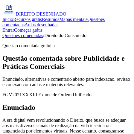
DIREITO
DESENHADO
Inicio
Recursos grátis
Resumos
Mapas mentais
Questões
comentadas
Aulas desenhadas
Entrar
Começar grátis
Questoes comentadas
/
Direito do Consumidor
Questao comentada gratuita
Questão comentada sobre Publicidade e
Práticas Comerciais
Enunciado, alternativas e comentario aberto para indexacao, revisao
e conexao com aulas e materiais relevantes.
FGV
2021
XXXIII Exame de Ordem Unificado
Enunciado
A era digital vem revolucionando o Direito, que busca se adequar
aos mais diversos canais de realização da vida inserida ou
tangenciada por elementos virtuais. Nesse cenário, consagram-se