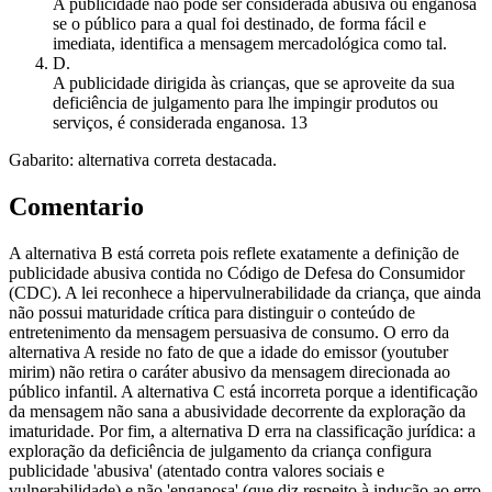
A publicidade não pode ser considerada abusiva ou enganosa
se o público para a qual foi destinado, de forma fácil e
imediata, identifica a mensagem mercadológica como tal.
D
.
A publicidade dirigida às crianças, que se aproveite da sua
deficiência de julgamento para lhe impingir produtos ou
serviços, é considerada enganosa. 13
Gabarito: alternativa correta destacada.
Comentario
A alternativa B está correta pois reflete exatamente a definição de
publicidade abusiva contida no Código de Defesa do Consumidor
(CDC). A lei reconhece a hipervulnerabilidade da criança, que ainda
não possui maturidade crítica para distinguir o conteúdo de
entretenimento da mensagem persuasiva de consumo. O erro da
alternativa A reside no fato de que a idade do emissor (youtuber
mirim) não retira o caráter abusivo da mensagem direcionada ao
público infantil. A alternativa C está incorreta porque a identificação
da mensagem não sana a abusividade decorrente da exploração da
imaturidade. Por fim, a alternativa D erra na classificação jurídica: a
exploração da deficiência de julgamento da criança configura
publicidade 'abusiva' (atentado contra valores sociais e
vulnerabilidade) e não 'enganosa' (que diz respeito à indução ao erro