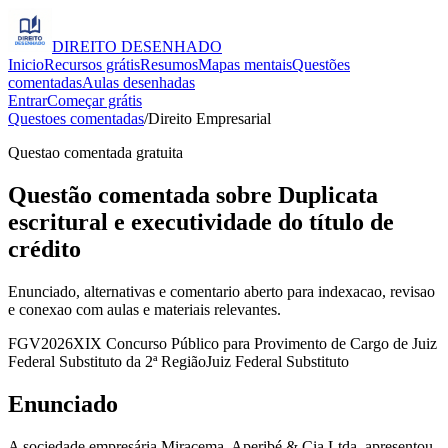
DIREITO
DESENHADO
Inicio
Recursos grátis
Resumos
Mapas mentais
Questões
comentadas
Aulas desenhadas
Entrar
Começar grátis
Questoes comentadas
/
Direito Empresarial
Questao comentada gratuita
Questão comentada sobre Duplicata
escritural e executividade do título de
crédito
Enunciado, alternativas e comentario aberto para indexacao, revisao
e conexao com aulas e materiais relevantes.
FGV
2026
XIX Concurso Público para Provimento de Cargo de Juiz
Federal Substituto da 2ª Região
Juiz Federal Substituto
Enunciado
A sociedade empresária Miracema, Aperibé & Cia Ltda. apresentou