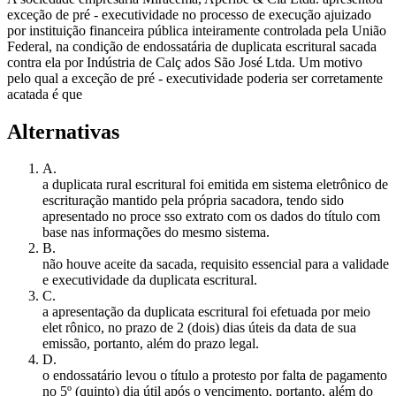
exceção de pré - executividade no processo de execução ajuizado
por instituição financeira pública inteiramente controlada pela União
Federal, na condição de endossatária de duplicata escritural sacada
contra ela por Indústria de Calç ados São José Ltda. Um motivo
pelo qual a exceção de pré - executividade poderia ser corretamente
acatada é que
Alternativas
A
.
a duplicata rural escritural foi emitida em sistema eletrônico de
escrituração mantido pela própria sacadora, tendo sido
apresentado no proce sso extrato com os dados do título com
base nas informações do mesmo sistema.
B
.
não houve aceite da sacada, requisito essencial para a validade
e executividade da duplicata escritural.
C
.
a apresentação da duplicata escritural foi efetuada por meio
elet rônico, no prazo de 2 (dois) dias úteis da data de sua
emissão, portanto, além do prazo legal.
D
.
o endossatário levou o título a protesto por falta de pagamento
no 5º (quinto) dia útil após o vencimento, portanto, além do