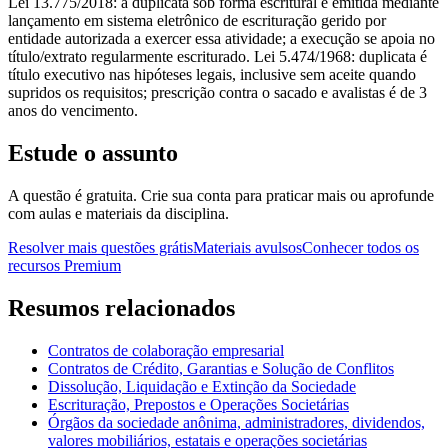
Lei 13.775/2018: a duplicata sob forma escritural é emitida mediante
lançamento em sistema eletrônico de escrituração gerido por
entidade autorizada a exercer essa atividade; a execução se apoia no
título/extrato regularmente escriturado. Lei 5.474/1968: duplicata é
título executivo nas hipóteses legais, inclusive sem aceite quando
supridos os requisitos; prescrição contra o sacado e avalistas é de 3
anos do vencimento.
Estude o assunto
A questão é gratuita. Crie sua conta para praticar mais ou aprofunde
com aulas e materiais da disciplina.
Resolver mais questões grátis
Materiais avulsos
Conhecer todos os
recursos Premium
Resumos relacionados
Contratos de colaboração empresarial
Contratos de Crédito, Garantias e Solução de Conflitos
Dissolução, Liquidação e Extinção da Sociedade
Escrituração, Prepostos e Operações Societárias
Órgãos da sociedade anônima, administradores, dividendos,
valores mobiliários, estatais e operações societárias