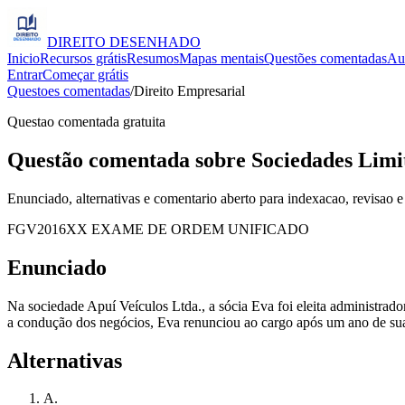
DIREITO
DESENHADO
Inicio
Recursos grátis
Resumos
Mapas mentais
Questões comentadas
Au
Entrar
Começar grátis
Questoes comentadas
/
Direito Empresarial
Questao comentada gratuita
Questão comentada sobre Sociedades Limi
Enunciado, alternativas e comentario aberto para indexacao, revisao e
FGV
2016
XX EXAME DE ORDEM UNIFICADO
Enunciado
Na sociedade Apuí Veículos Ltda., a sócia Eva foi eleita administrad
a condução dos negócios, Eva renunciou ao cargo após um ano de sua 
Alternativas
A
.