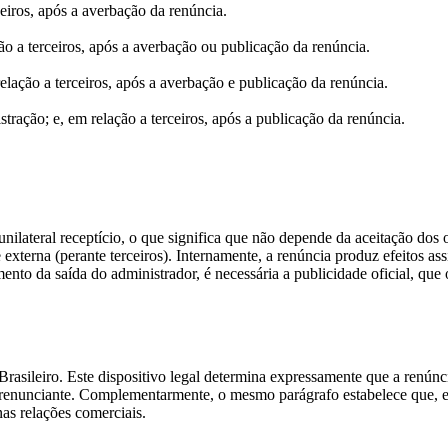
ceiros, após a averbação da renúncia.
ão a terceiros, após a averbação ou publicação da renúncia.
lação a terceiros, após a averbação e publicação da renúncia.
tração; e, em relação a terceiros, após a publicação da renúncia.
lateral receptício, o que significa que não depende da aceitação dos o
 e externa (perante terceiros). Internamente, a renúncia produz efeitos
nto da saída do administrador, é necessária a publicidade oficial, que
asileiro. Este dispositivo legal determina expressamente que a renúnci
nunciante. Complementarmente, o mesmo parágrafo estabelece que, em r
nas relações comerciais.