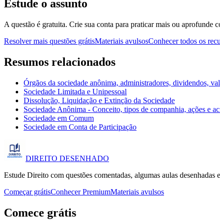
Estude o assunto
A questão é gratuita. Crie sua conta para praticar mais ou aprofunde c
Resolver mais questões grátis
Materiais avulsos
Conhecer todos os rec
Resumos relacionados
Órgãos da sociedade anônima, administradores, dividendos, valor
Sociedade Limitada e Unipessoal
Dissolução, Liquidação e Extinção da Sociedade
Sociedade Anônima - Conceito, tipos de companhia, ações e ac
Sociedade em Comum
Sociedade em Conta de Participação
DIREITO
DESENHADO
Estude Direito com questões comentadas, algumas aulas desenhadas e
Começar grátis
Conhecer Premium
Materiais avulsos
Comece grátis