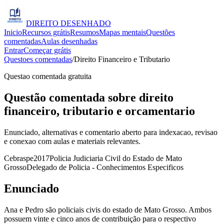
DIREITO
DESENHADO
Inicio
Recursos grátis
Resumos
Mapas mentais
Questões
comentadas
Aulas desenhadas
Entrar
Começar grátis
Questoes comentadas
/
Direito Financeiro e Tributario
Questao comentada gratuita
Questão comentada sobre direito
financeiro, tributario e orcamentario
Enunciado, alternativas e comentario aberto para indexacao, revisao
e conexao com aulas e materiais relevantes.
Cebraspe
2017
Policia Judiciaria Civil do Estado de Mato
Grosso
Delegado de Policia - Conhecimentos Especificos
Enunciado
Ana e Pedro são policiais civis do estado de Mato Grosso. Ambos
possuem vinte e cinco anos de contribuição para o respectivo