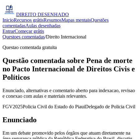
DIREITO
DESENHADO
Inicio
Recursos grátis
Resumos
Mapas mentais
Questões
comentadas
Aulas desenhadas
Entrar
Começar grátis
Questoes comentadas
/
Direito Internacional
Questao comentada gratuita
Questão comentada sobre Pena de morte
no Pacto Internacional de Direitos Civis e
Políticos
Enunciado, alternativas e comentario aberto para indexacao, revisao
e conexao com aulas e materiais relevantes.
FGV
2025
Policia Civil do Estado do Piaui
Delegado de Policia Civil
Enunciado
Em um debate promovido pelos órgãos que atuam diretamente na
área segurança pública da República Federativa do Brasil, discutiu-