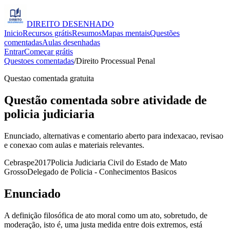
DIREITO
DESENHADO
Inicio
Recursos grátis
Resumos
Mapas mentais
Questões
comentadas
Aulas desenhadas
Entrar
Começar grátis
Questoes comentadas
/
Direito Processual Penal
Questao comentada gratuita
Questão comentada sobre atividade de
policia judiciaria
Enunciado, alternativas e comentario aberto para indexacao, revisao
e conexao com aulas e materiais relevantes.
Cebraspe
2017
Policia Judiciaria Civil do Estado de Mato
Grosso
Delegado de Policia - Conhecimentos Basicos
Enunciado
A definição filosófica de ato moral como um ato, sobretudo, de
moderação, isto é, uma justa medida entre dois extremos, está