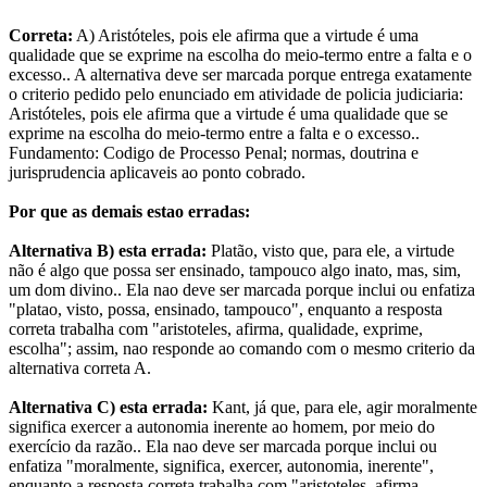
Correta:
A) Aristóteles, pois ele afirma que a virtude é uma
qualidade que se exprime na escolha do meio-termo entre a falta e o
excesso.. A alternativa deve ser marcada porque entrega exatamente
o criterio pedido pelo enunciado em atividade de policia judiciaria:
Aristóteles, pois ele afirma que a virtude é uma qualidade que se
exprime na escolha do meio-termo entre a falta e o excesso..
Fundamento: Codigo de Processo Penal; normas, doutrina e
jurisprudencia aplicaveis ao ponto cobrado.
Por que as demais estao erradas:
Alternativa B) esta errada:
Platão, visto que, para ele, a virtude
não é algo que possa ser ensinado, tampouco algo inato, mas, sim,
um dom divino.. Ela nao deve ser marcada porque inclui ou enfatiza
"platao, visto, possa, ensinado, tampouco", enquanto a resposta
correta trabalha com "aristoteles, afirma, qualidade, exprime,
escolha"; assim, nao responde ao comando com o mesmo criterio da
alternativa correta A.
Alternativa C) esta errada:
Kant, já que, para ele, agir moralmente
significa exercer a autonomia inerente ao homem, por meio do
exercício da razão.. Ela nao deve ser marcada porque inclui ou
enfatiza "moralmente, significa, exercer, autonomia, inerente",
enquanto a resposta correta trabalha com "aristoteles, afirma,