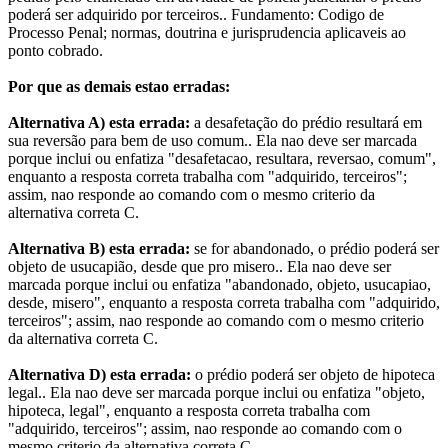
poderá ser adquirido por terceiros.. Fundamento: Codigo de
Processo Penal; normas, doutrina e jurisprudencia aplicaveis ao
ponto cobrado.
Por que as demais estao erradas:
Alternativa A) esta errada:
a desafetação do prédio resultará em
sua reversão para bem de uso comum.. Ela nao deve ser marcada
porque inclui ou enfatiza "desafetacao, resultara, reversao, comum",
enquanto a resposta correta trabalha com "adquirido, terceiros";
assim, nao responde ao comando com o mesmo criterio da
alternativa correta C.
Alternativa B) esta errada:
se for abandonado, o prédio poderá ser
objeto de usucapião, desde que pro misero.. Ela nao deve ser
marcada porque inclui ou enfatiza "abandonado, objeto, usucapiao,
desde, misero", enquanto a resposta correta trabalha com "adquirido,
terceiros"; assim, nao responde ao comando com o mesmo criterio
da alternativa correta C.
Alternativa D) esta errada:
o prédio poderá ser objeto de hipoteca
legal.. Ela nao deve ser marcada porque inclui ou enfatiza "objeto,
hipoteca, legal", enquanto a resposta correta trabalha com
"adquirido, terceiros"; assim, nao responde ao comando com o
mesmo criterio da alternativa correta C.