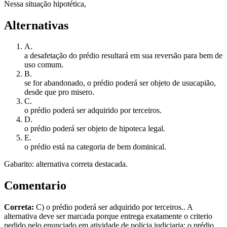
Nessa situação hipotética,
Alternativas
A
.
a desafetação do prédio resultará em sua reversão para bem de
uso comum.
B
.
se for abandonado, o prédio poderá ser objeto de usucapião,
desde que pro misero.
C
.
o prédio poderá ser adquirido por terceiros.
D
.
o prédio poderá ser objeto de hipoteca legal.
E
.
o prédio está na categoria de bem dominical.
Gabarito: alternativa correta destacada.
Comentario
Correta:
C) o prédio poderá ser adquirido por terceiros.. A
alternativa deve ser marcada porque entrega exatamente o criterio
pedido pelo enunciado em atividade de policia judiciaria: o prédio