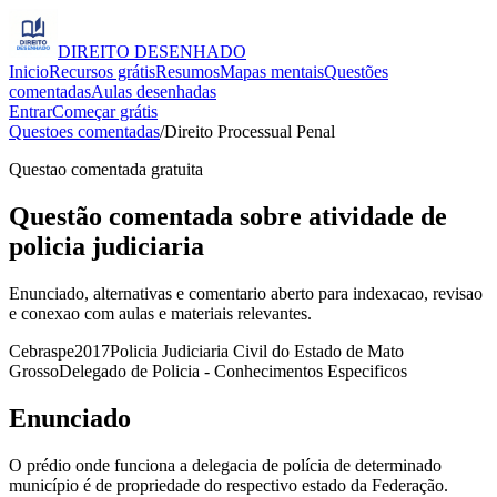
DIREITO
DESENHADO
Inicio
Recursos grátis
Resumos
Mapas mentais
Questões
comentadas
Aulas desenhadas
Entrar
Começar grátis
Questoes comentadas
/
Direito Processual Penal
Questao comentada gratuita
Questão comentada sobre atividade de
policia judiciaria
Enunciado, alternativas e comentario aberto para indexacao, revisao
e conexao com aulas e materiais relevantes.
Cebraspe
2017
Policia Judiciaria Civil do Estado de Mato
Grosso
Delegado de Policia - Conhecimentos Especificos
Enunciado
O prédio onde funciona a delegacia de polícia de determinado
município é de propriedade do respectivo estado da Federação.