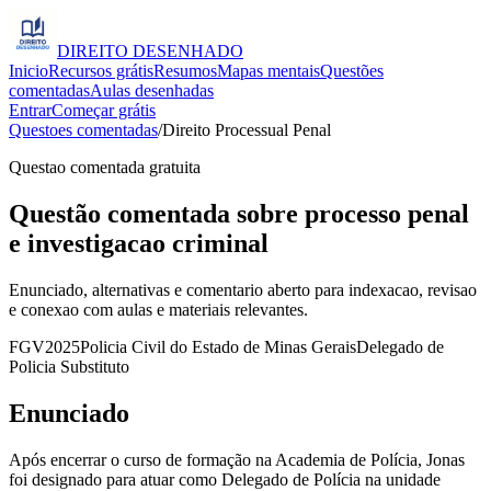
DIREITO
DESENHADO
Inicio
Recursos grátis
Resumos
Mapas mentais
Questões
comentadas
Aulas desenhadas
Entrar
Começar grátis
Questoes comentadas
/
Direito Processual Penal
Questao comentada gratuita
Questão comentada sobre processo penal
e investigacao criminal
Enunciado, alternativas e comentario aberto para indexacao, revisao
e conexao com aulas e materiais relevantes.
FGV
2025
Policia Civil do Estado de Minas Gerais
Delegado de
Policia Substituto
Enunciado
Após encerrar o curso de formação na Academia de Polícia, Jonas
foi designado para atuar como Delegado de Polícia na unidade