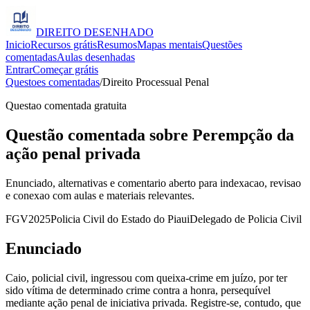
DIREITO
DESENHADO
Inicio
Recursos grátis
Resumos
Mapas mentais
Questões
comentadas
Aulas desenhadas
Entrar
Começar grátis
Questoes comentadas
/
Direito Processual Penal
Questao comentada gratuita
Questão comentada sobre Perempção da
ação penal privada
Enunciado, alternativas e comentario aberto para indexacao, revisao
e conexao com aulas e materiais relevantes.
FGV
2025
Policia Civil do Estado do Piaui
Delegado de Policia Civil
Enunciado
Caio, policial civil, ingressou com queixa-crime em juízo, por ter
sido vítima de determinado crime contra a honra, persequível
mediante ação penal de iniciativa privada. Registre-se, contudo, que