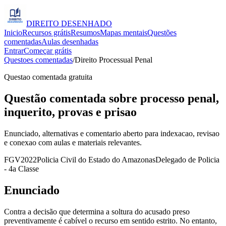
DIREITO
DESENHADO
Inicio
Recursos grátis
Resumos
Mapas mentais
Questões
comentadas
Aulas desenhadas
Entrar
Começar grátis
Questoes comentadas
/
Direito Processual Penal
Questao comentada gratuita
Questão comentada sobre processo penal,
inquerito, provas e prisao
Enunciado, alternativas e comentario aberto para indexacao, revisao
e conexao com aulas e materiais relevantes.
FGV
2022
Policia Civil do Estado do Amazonas
Delegado de Policia
- 4a Classe
Enunciado
Contra a decisão que determina a soltura do acusado preso
preventivamente é cabível o recurso em sentido estrito. No entanto,