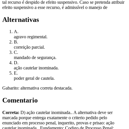
tal recurso é despido de efeito suspensivo. Caso se pretenda atribuir
efeito suspensivo a esse recurso, é admissível o manejo de
Alternativas
A
.
agravo regimental.
B
.
correição parcial.
C
.
mandado de segurança.
D
.
ação cautelar inominada.
E
.
poder geral de cautela.
Gabarito: alternativa correta destacada.
Comentario
Correta:
D) ação cautelar inominada.. A alternativa deve ser
marcada porque entrega exatamente o criterio pedido pelo
enunciado em processo penal, inquerito, provas e prisao: ação
cautelar inominada.. Fundamento: Codigo de Processo Penal;