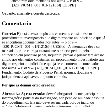
encontrem documentados nos autos. -- 6 of 9 --
||320_PJCMT_001_01N121634|| CESPE |
Gabarito: alternativa correta destacada.
Comentario
Correta:
E) terá acesso amplo aos elementos constantes em
procedimento investigatório que digam respeito ao indiciado e que já
se encontrem documentados nos autos. -- 6 of 9 --
||320_PJCMT_001_01N121634|| CESPE |. A alternativa deve ser
marcada porque entrega exatamente o criterio pedido pelo
enunciado em processo penal, inquerito, provas e prisao: terá acesso
amplo aos elementos constantes em procedimento investigatório que
digam respeito ao indiciado e que já se encontrem documentados
nos autos. -- 6 of 9 -- ||320_PJCMT_001_01N121634|| CESPE |.
Fundamento: Codigo de Processo Penal; normas, doutrina e
jurisprudencia aplicaveis ao ponto cobrado.
Por que as demais estao erradas:
Alternativa A) esta errada:
deverá obrigatoriamente participar do
interrogatório policial do investigado, sob pena de nulidade absoluta
do procedimento.. Ela nao deve ser marcada porque inclui ou
enfatiza "obrigatoriamente, participar, interrogatorio, policial,