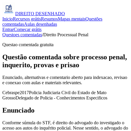
DIREITO
DESENHADO
Inicio
Recursos grátis
Resumos
Mapas mentais
Questões
comentadas
Aulas desenhadas
Entrar
Começar grátis
Questoes comentadas
/
Direito Processual Penal
Questao comentada gratuita
Questão comentada sobre processo penal,
inquerito, provas e prisao
Enunciado, alternativas e comentario aberto para indexacao, revisao
e conexao com aulas e materiais relevantes.
Cebraspe
2017
Policia Judiciaria Civil do Estado de Mato
Grosso
Delegado de Policia - Conhecimentos Especificos
Enunciado
Conforme súmula do STF, é direito do advogado do investigado o
acesso aos autos do inquérito policial. Nesse sentido, o advogado do