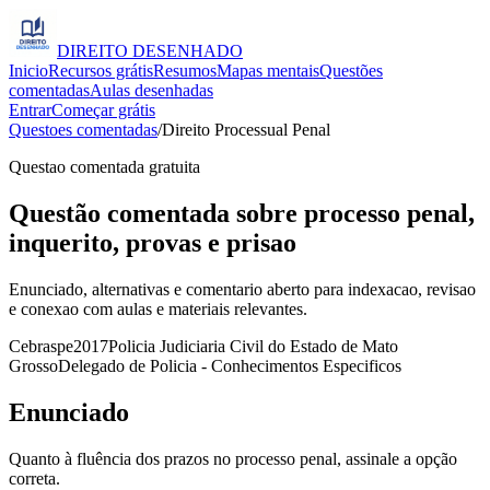
DIREITO
DESENHADO
Inicio
Recursos grátis
Resumos
Mapas mentais
Questões
comentadas
Aulas desenhadas
Entrar
Começar grátis
Questoes comentadas
/
Direito Processual Penal
Questao comentada gratuita
Questão comentada sobre processo penal,
inquerito, provas e prisao
Enunciado, alternativas e comentario aberto para indexacao, revisao
e conexao com aulas e materiais relevantes.
Cebraspe
2017
Policia Judiciaria Civil do Estado de Mato
Grosso
Delegado de Policia - Conhecimentos Especificos
Enunciado
Quanto à fluência dos prazos no processo penal, assinale a opção
correta.