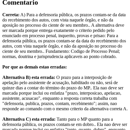
Comentario
Correta:
A) Para a defensoria pública, os prazos contam-se da data
do recebimento dos autos, com vista naquele órgão, e não da
aposição no processo do ciente de seu membro.. A alternativa deve
ser marcada porque entrega exatamente o criterio pedido pelo
enunciado em processo penal, inquerito, provas e prisao: Para a
defensoria pública, os prazos contam-se da data do recebimento dos
autos, com vista naquele órgão, e não da aposição no processo do
ciente de seu membro.. Fundamento: Codigo de Processo Penal;
normas, doutrina e jurisprudencia aplicaveis ao ponto cobrado.
Por que as demais estao erradas:
Alternativa B) esta errada:
O prazo para a interposição de
apelação pelo assistente de acusação, habilitado ou não, será de
quinze dias a contar do término do prazo do MP.. Ela nao deve ser
marcada porque inclui ou enfatiza "prazo, interposicao, apelacao,
assistente, acusacao", enquanto a resposta correta trabalha com
"defensoria, publica, prazos, contam, recebimento"; assim, nao
responde ao comando com o mesmo criterio da alternativa correta A.
Alternativa C) esta errada:
Tanto para o MP quanto para a
defensoria pública, os prazos contam-se em dobro.. Ela nao deve ser
marcada porque inclui ou enfatiza "tanto, quanto, dobro", enquanto