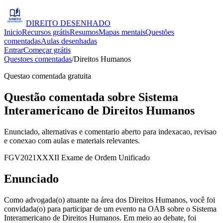
DIREITO
DESENHADO
Inicio
Recursos grátis
Resumos
Mapas mentais
Questões
comentadas
Aulas desenhadas
Entrar
Começar grátis
Questoes comentadas
/
Direitos Humanos
Questao comentada gratuita
Questão comentada sobre Sistema
Interamericano de Direitos Humanos
Enunciado, alternativas e comentario aberto para indexacao, revisao
e conexao com aulas e materiais relevantes.
FGV
2021
XXXII Exame de Ordem Unificado
Enunciado
Como advogada(o) atuante na área dos Direitos Humanos, você foi
convidada(o) para participar de um evento na OAB sobre o Sistema
Interamericano de Direitos Humanos. Em meio ao debate, foi