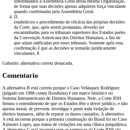
subordinados à Assembleia Geral dessa mesma Organização,
de forma que suas decisões apenas adquirem força vinculante
quando confirmadas pela Assembleia Geral.
D
.
estabeleceu o procedimento de eficácia das próprias decisões
da Corte, que, após serem prolatadas, deverão ser
encaminhadas para os tribunais superiores dos Estados partes
da Convenção Americana dos Direitos Humanos, a fim de
que sejam ratificadas por esses tribunais. Somente após essa
confirmação é que as decisões se tornarão juridicamente
vinculantes. 8
Gabarito: alternativa correta destacada.
Comentario
A alternativa B está correta porque o Caso Velásquez Rodríguez
(julgado em 1988 contra Honduras) é um marco histórico no
Sistema Interamericano de Direitos Humanos. Nele, a Corte IDH
firmou o entendimento de que os Estados têm o dever jurídico, e não
apenas moral, de prevenir, investigar e punir toda violação de
direitos humanos, além de reparar os danos causados. A alternativa
A está incorreta porque a primeira condenação do Brasil foi no Caso
Ximenes Lopes, que tratou de violações em uma clínica psiquiátrica.
A alternativa C está incorreta pois as sentenças da Corte IDH são