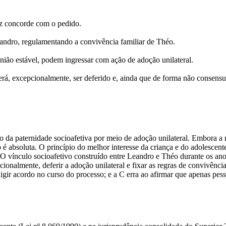
riz concorde com o pedido.
eandro, regulamentando a convivência familiar de Théo.
ião estável, podem ingressar com ação de adoção unilateral.
rá, excepcionalmente, ser deferido e, ainda que de forma não consensu
o da paternidade socioafetiva por meio de adoção unilateral. Embora a r
o é absoluta. O princípio do melhor interesse da criança e do adolesce
. O vínculo socioafetivo construído entre Leandro e Théo durante os ano
ionalmente, deferir a adoção unilateral e fixar as regras de convivênci
xigir acordo no curso do processo; e a C erra ao afirmar que apenas pe