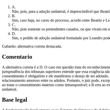
A
.
Não, pois, para a adoção unilateral, é imprescindível que Beat
B
.
Sim, caso haja, no curso do processo, acordo entre Beatriz e L
C
.
Não, pois somente os pretendentes casados, ou que vivam em un
D
.
Sim, o pedido de adoção unilateral formulado por Leandro pode
Gabarito: alternativa correta destacada.
Comentario
A alternativa correta é a D. O caso em questão trata do reconheciment
jurisprudência dos tribunais superiores entende que essa exigência nã
consentimento é obrigatório e ele manifestou o desejo de ser adotado
relacionamento amoroso entre os adultos. Portanto, o juiz pode, excepc
ao tratar o consentimento materno como intransponível; a B erra ao e
unilateral.
Base legal