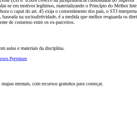
ente (Lei nº 8.069/1990) e na jurisprudência consolidada do Superior 
ndar-se em motivos legítimos, materializando o Princípio do Melhor Int
ora o caput do art. 45 exija o consentimento dos pais, o STJ interpreta
baseada na socioafetividade, é a medida que melhor resguarda os direi
nte de consenso entre os ex-parceiros.
om aulas e materiais da disciplina.
ursos Premium
 mapas mentais, com recursos gratuitos para começar.