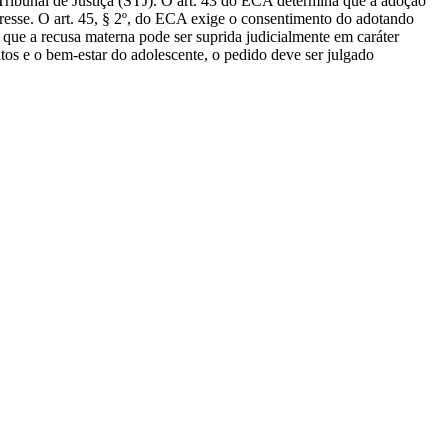
Tribunal de Justiça (STJ). O art. 43 do ECA determina que a adoção
eresse. O art. 45, § 2º, do ECA exige o consentimento do adotando
 que a recusa materna pode ser suprida judicialmente em caráter
tos e o bem-estar do adolescente, o pedido deve ser julgado