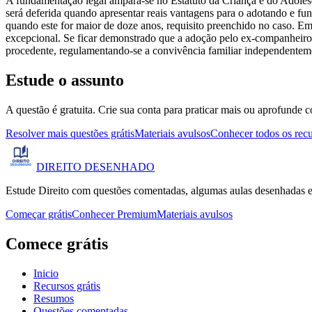
A fundamentação legal ampara-se no Estatuto da Criança e do Adolesc
será deferida quando apresentar reais vantagens para o adotando e fu
quando este for maior de doze anos, requisito preenchido no caso. Emb
excepcional. Se ficar demonstrado que a adoção pelo ex-companheiro, 
procedente, regulamentando-se a convivência familiar independenteme
Estude o assunto
A questão é gratuita. Crie sua conta para praticar mais ou aprofunde c
Resolver mais questões grátis
Materiais avulsos
Conhecer todos os rec
DIREITO
DESENHADO
Estude Direito com questões comentadas, algumas aulas desenhadas e
Começar grátis
Conhecer Premium
Materiais avulsos
Comece grátis
Inicio
Recursos grátis
Resumos
Questões comentadas