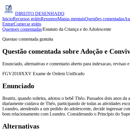
DIREITO
DESENHADO
Inicio
Recursos grátis
Resumos
Mapas mentais
Questões comentadas
Au
Entrar
Começar grátis
Questoes comentadas
/
Estatuto da Criança e do Adolescente
Questao comentada gratuita
Questão comentada sobre Adoção e Conviv
Enunciado, alternativas e comentario aberto para indexacao, revisao e
FGV
2018
XXV Exame de Ordem Unificado
Enunciado
Beatriz, quando solteira, adotou o bebê Théo. Passados dois anos da
diariamente cuidava de Théo, participando de todas as atividades e
Leandro, atendendo a um pedido do adolescente, decide ingressar com 
bom relacionamento com Leandro. Considerando o Princípio do Superi
Alternativas