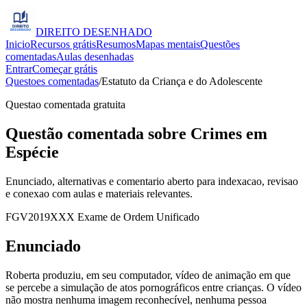
DIREITO
DESENHADO
Inicio
Recursos grátis
Resumos
Mapas mentais
Questões
comentadas
Aulas desenhadas
Entrar
Começar grátis
Questoes comentadas
/
Estatuto da Criança e do Adolescente
Questao comentada gratuita
Questão comentada sobre Crimes em
Espécie
Enunciado, alternativas e comentario aberto para indexacao, revisao
e conexao com aulas e materiais relevantes.
FGV
2019
XXX Exame de Ordem Unificado
Enunciado
Roberta produziu, em seu computador, vídeo de animação em que
se percebe a simulação de atos pornográficos entre crianças. O vídeo
não mostra nenhuma imagem reconhecível, nenhuma pessoa