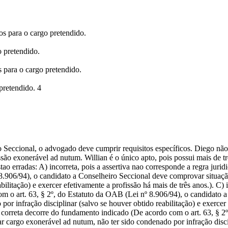
os para o cargo pretendido.
o pretendido.
 para o cargo pretendido.
pretendido. 4
ro Seccional, o advogado deve cumprir requisitos específicos. Diego não
ão exonerável ad nutum. Willian é o único apto, pois possui mais de tr
stao erradas: A) incorreta, pois a assertiva nao corresponde a regra juri
 8.906/94), o candidato a Conselheiro Seccional deve comprovar situa
bilitação) e exercer efetivamente a profissão há mais de três anos.). C) i
m o art. 63, § 2º, do Estatuto da OAB (Lei nº 8.906/94), o candidato 
 infração disciplinar (salvo se houver obtido reabilitação) e exercer ef
ao correta decorre do fundamento indicado (De acordo com o art. 63, § 
cargo exonerável ad nutum, não ter sido condenado por infração discipl