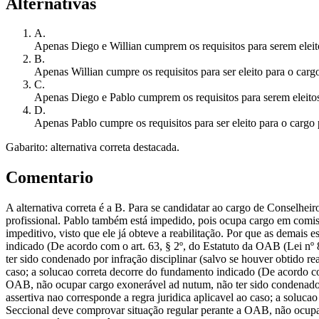
Alternativas
A
.
Apenas Diego e Willian cumprem os requisitos para serem eleit
B
.
Apenas Willian cumpre os requisitos para ser eleito para o carg
C
.
Apenas Diego e Pablo cumprem os requisitos para serem eleitos
D
.
Apenas Pablo cumpre os requisitos para ser eleito para o cargo 
Gabarito: alternativa correta destacada.
Comentario
A alternativa correta é a B. Para se candidatar ao cargo de Conselhei
profissional. Pablo também está impedido, pois ocupa cargo em comiss
impeditivo, visto que ele já obteve a reabilitação. Por que as demais e
indicado (De acordo com o art. 63, § 2º, do Estatuto da OAB (Lei nº
ter sido condenado por infração disciplinar (salvo se houver obtido rea
caso; a solucao correta decorre do fundamento indicado (De acordo co
OAB, não ocupar cargo exonerável ad nutum, não ter sido condenado por
assertiva nao corresponde a regra juridica aplicavel ao caso; a soluc
Seccional deve comprovar situação regular perante a OAB, não ocupar 