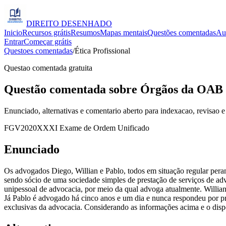
DIREITO
DESENHADO
Inicio
Recursos grátis
Resumos
Mapas mentais
Questões comentadas
Au
Entrar
Começar grátis
Questoes comentadas
/
Ética Profissional
Questao comentada gratuita
Questão comentada sobre Órgãos da OAB e
Enunciado, alternativas e comentario aberto para indexacao, revisao e
FGV
2020
XXXI Exame de Ordem Unificado
Enunciado
Os advogados Diego, Willian e Pablo, todos em situação regular per
sendo sócio de uma sociedade simples de prestação de serviços de advo
unipessoal de advocacia, por meio da qual advoga atualmente. Willian 
Já Pablo é advogado há cinco anos e um dia e nunca respondeu por pr
exclusivas da advocacia. Considerando as informações acima e o dispos