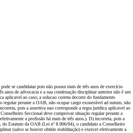
 pode se candidatar pois não possui mais de três anos de exercício
ês anos de advocacia e a sua condenação disciplinar anterior não é um
dica aplicavel ao caso; a solucao correta decorre do fundamento
ção regular perante a OAB, não ocupar cargo exonerável ad nutum, não
ncorreta, pois a assertiva nao corresponde a regra juridica aplicavel ao
a Conselheiro Seccional deve comprovar situação regular perante a
etivamente a profissão há mais de três anos.). D) incorreta, pois a
2º, do Estatuto da OAB (Lei nº 8.906/94), o candidato a Conselheiro
inar (salvo se houver obtido reabilitação) e exercer efetivamente a