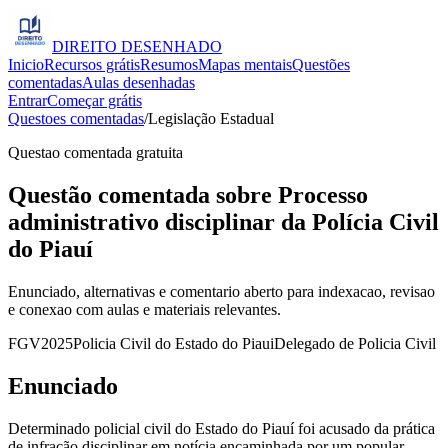
DIREITO
DESENHADO
Inicio
Recursos grátis
Resumos
Mapas mentais
Questões
comentadas
Aulas desenhadas
Entrar
Começar grátis
Questoes comentadas
/
Legislação Estadual
Questao comentada gratuita
Questão comentada sobre Processo
administrativo disciplinar da Polícia Civil
do Piauí
Enunciado, alternativas e comentario aberto para indexacao, revisao
e conexao com aulas e materiais relevantes.
FGV
2025
Policia Civil do Estado do Piaui
Delegado de Policia Civil
Enunciado
Determinado policial civil do Estado do Piauí foi acusado da prática
de infração disciplinar em notícia encaminhada por um popular