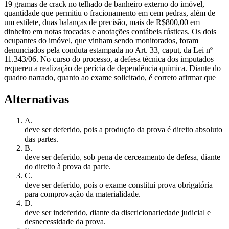
19 gramas de crack no telhado de banheiro externo do imóvel,
quantidade que permitiu o fracionamento em cem pedras, além de
um estilete, duas balanças de precisão, mais de R$800,00 em
dinheiro em notas trocadas e anotações contábeis rústicas. Os dois
ocupantes do imóvel, que vinham sendo monitorados, foram
denunciados pela conduta estampada no Art. 33, caput, da Lei nº
11.343/06. No curso do processo, a defesa técnica dos imputados
requereu a realização de perícia de dependência química. Diante do
quadro narrado, quanto ao exame solicitado, é correto afirmar que
Alternativas
A
.
deve ser deferido, pois a produção da prova é direito absoluto
das partes.
B
.
deve ser deferido, sob pena de cerceamento de defesa, diante
do direito à prova da parte.
C
.
deve ser deferido, pois o exame constitui prova obrigatória
para comprovação da materialidade.
D
.
deve ser indeferido, diante da discricionariedade judicial e
desnecessidade da prova.