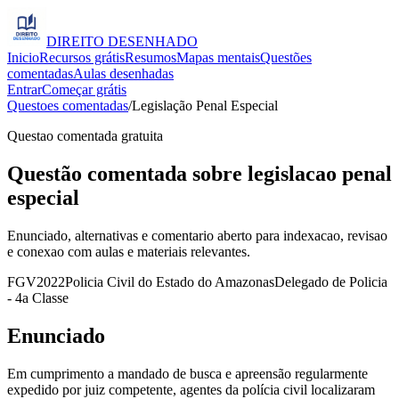
DIREITO
DESENHADO
Inicio
Recursos grátis
Resumos
Mapas mentais
Questões
comentadas
Aulas desenhadas
Entrar
Começar grátis
Questoes comentadas
/
Legislação Penal Especial
Questao comentada gratuita
Questão comentada sobre legislacao penal
especial
Enunciado, alternativas e comentario aberto para indexacao, revisao
e conexao com aulas e materiais relevantes.
FGV
2022
Policia Civil do Estado do Amazonas
Delegado de Policia
- 4a Classe
Enunciado
Em cumprimento a mandado de busca e apreensão regularmente
expedido por juiz competente, agentes da polícia civil localizaram