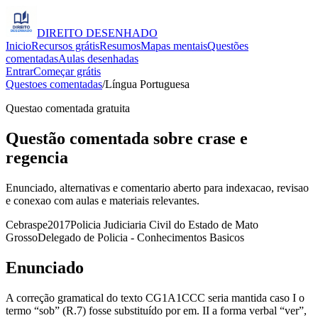
DIREITO
DESENHADO
Inicio
Recursos grátis
Resumos
Mapas mentais
Questões
comentadas
Aulas desenhadas
Entrar
Começar grátis
Questoes comentadas
/
Língua Portuguesa
Questao comentada gratuita
Questão comentada sobre crase e
regencia
Enunciado, alternativas e comentario aberto para indexacao, revisao
e conexao com aulas e materiais relevantes.
Cebraspe
2017
Policia Judiciaria Civil do Estado de Mato
Grosso
Delegado de Policia - Conhecimentos Basicos
Enunciado
A correção gramatical do texto CG1A1CCC seria mantida caso I o
termo “sob” (R.7) fosse substituído por em. II a forma verbal “ver”,