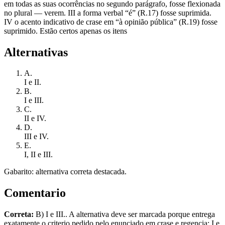
em todas as suas ocorrências no segundo parágrafo, fosse flexionada
no plural — verem. III a forma verbal “é” (R.17) fosse suprimida.
IV o acento indicativo de crase em “à opinião pública” (R.19) fosse
suprimido. Estão certos apenas os itens
Alternativas
A
.
I e II.
B
.
I e III.
C
.
II e IV.
D
.
III e IV.
E
.
I, II e III.
Gabarito: alternativa correta destacada.
Comentario
Correta:
B) I e III.. A alternativa deve ser marcada porque entrega
exatamente o criterio pedido pelo enunciado em crase e regencia: I e