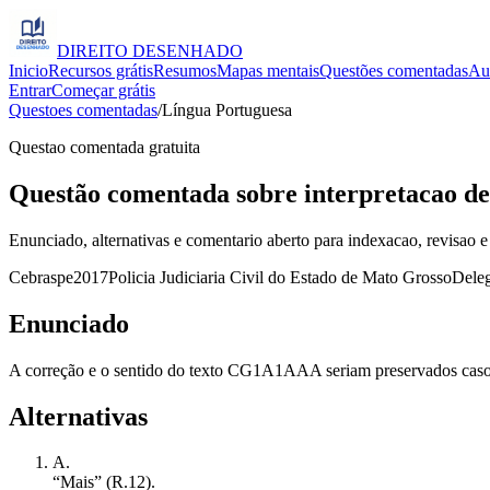
DIREITO
DESENHADO
Inicio
Recursos grátis
Resumos
Mapas mentais
Questões comentadas
Au
Entrar
Começar grátis
Questoes comentadas
/
Língua Portuguesa
Questao comentada gratuita
Questão comentada sobre interpretacao de
Enunciado, alternativas e comentario aberto para indexacao, revisao e
Cebraspe
2017
Policia Judiciaria Civil do Estado de Mato Grosso
Deleg
Enunciado
A correção e o sentido do texto CG1A1AAA seriam preservados caso s
Alternativas
A
.
“Mais” (R.12).