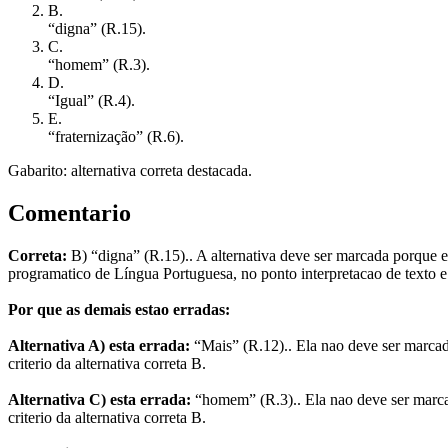
B
.
“digna” (R.15).
C
.
“homem” (R.3).
D
.
“Igual” (R.4).
E
.
“fraternização” (R.6).
Gabarito: alternativa correta destacada.
Comentario
Correta:
B) “digna” (R.15).. A alternativa deve ser marcada porque e
programatico de Língua Portuguesa, no ponto interpretacao de texto e
Por que as demais estao erradas:
Alternativa A) esta errada:
“Mais” (R.12).. Ela nao deve ser marcad
criterio da alternativa correta B.
Alternativa C) esta errada:
“homem” (R.3).. Ela nao deve ser marca
criterio da alternativa correta B.