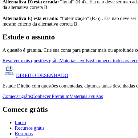
Alternativa D) esta errada:
“Igual” (R.4).. Ela nao deve ser marcad
da alternativa correta B.
Alternativa E) esta errada:
“fraternização” (R.6).. Ela nao deve ser
mesmo criterio da alternativa correta B.
Estude o assunto
A questão é gratuita. Crie sua conta para praticar mais ou aprofunde c
Resolver mais questões grátis
Materiais avulsos
Conhecer todos os rec
DIREITO
DESENHADO
Estude Direito com questões comentadas, algumas aulas desenhadas e
Começar grátis
Conhecer Premium
Materiais avulsos
Comece grátis
Inicio
Recursos grátis
Resumos