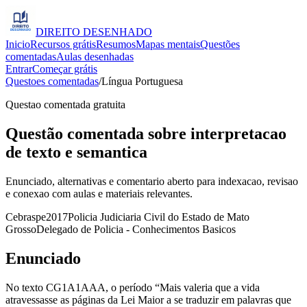
DIREITO
DESENHADO
Inicio
Recursos grátis
Resumos
Mapas mentais
Questões
comentadas
Aulas desenhadas
Entrar
Começar grátis
Questoes comentadas
/
Língua Portuguesa
Questao comentada gratuita
Questão comentada sobre interpretacao
de texto e semantica
Enunciado, alternativas e comentario aberto para indexacao, revisao
e conexao com aulas e materiais relevantes.
Cebraspe
2017
Policia Judiciaria Civil do Estado de Mato
Grosso
Delegado de Policia - Conhecimentos Basicos
Enunciado
No texto CG1A1AAA, o período “Mais valeria que a vida
atravessasse as páginas da Lei Maior a se traduzir em palavras que