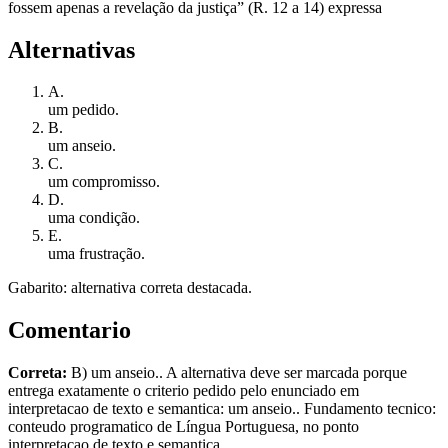
fossem apenas a revelação da justiça” (R. 12 a 14) expressa
Alternativas
A
.
um pedido.
B
.
um anseio.
C
.
um compromisso.
D
.
uma condição.
E
.
uma frustração.
Gabarito: alternativa correta destacada.
Comentario
Correta:
B) um anseio.. A alternativa deve ser marcada porque
entrega exatamente o criterio pedido pelo enunciado em
interpretacao de texto e semantica: um anseio.. Fundamento tecnico:
conteudo programatico de Língua Portuguesa, no ponto
interpretacao de texto e semantica.