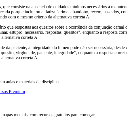
 que consiste na ausência de cuidados mínimos necessários à manutenç
arcada porque inclui ou enfatiza "crime, abandono, recem, nascidos, con
ando com o mesmo criterio da alternativa correta A.
rio que respostas aos quesitos sobre a ocorrência de conjunção carnal 
nar, estupro, necessario, respostas, quesitos", enquanto a resposta corr
alternativa correta A.
ade da paciente, a integridade do hímen pode não ser necessária, desd
quesito, virgindade, paciente, integridade", enquanto a resposta correta
alternativa correta A.
om aulas e materiais da disciplina.
ursos Premium
 mapas mentais, com recursos gratuitos para começar.