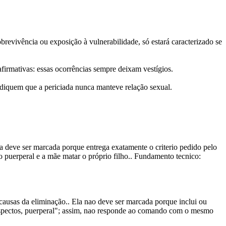
evivência ou exposição à vulnerabilidade, só estará caracterizado se
afirmativas: essas ocorrências sempre deixam vestígios.
indiquem que a periciada nunca manteve relação sexual.
iva deve ser marcada porque entrega exatamente o criterio pedido pelo
do puerperal e a mãe matar o próprio filho.. Fundamento tecnico:
causas da eliminação.. Ela nao deve ser marcada porque inclui ou
s, aspectos, puerperal"; assim, nao responde ao comando com o mesmo