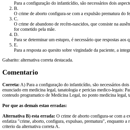
Para a configuração do infanticídio, são necessários dois aspect
B
.
O crime de aborto configura-se com a expulsão prematura do fe
C
.
O crime de abandono de recém-nascidos, que consiste na ausênc
for cometido pela mãe.
D
.
Para se determinar um estupro, é necessário que respostas aos q
E
.
Para a resposta ao quesito sobre virgindade da paciente, a int
Gabarito: alternativa correta destacada.
Comentario
Correta:
A) Para a configuração do infanticídio, são necessários dois
enunciado em medicina legal, tanatologia e pericias medico-legais: Par
conteudo programatico de Medicina Legal, no ponto medicina legal, ta
Por que as demais estao erradas:
Alternativa B) esta errada:
O crime de aborto configura-se com a ex
enfatiza "crime, aborto, configura, expulsao, prematura", enquanto a
criterio da alternativa correta A.