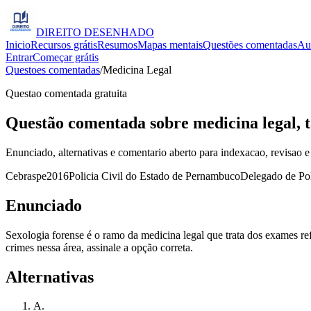
DIREITO
DESENHADO
Inicio
Recursos grátis
Resumos
Mapas mentais
Questões comentadas
Au
Entrar
Começar grátis
Questoes comentadas
/
Medicina Legal
Questao comentada gratuita
Questão comentada sobre medicina legal, ta
Enunciado, alternativas e comentario aberto para indexacao, revisao e
Cebraspe
2016
Policia Civil do Estado de Pernambuco
Delegado de Pol
Enunciado
Sexologia forense é o ramo da medicina legal que trata dos exames ref
crimes nessa área, assinale a opção correta.
Alternativas
A
.