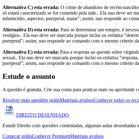
Alternativa C) esta errada:
O crime de abandono de recém-nascidos,
só estará caracterizado se for cometido pela mãe.. Ela nao deve ser m
infanticidio, aspectos, puerperal, matar"; assim, nao responde ao com
Alternativa D) esta errada:
Para se determinar um estupro, é necessá
vestígios.. Ela nao deve ser marcada porque inclui ou enfatiza "determi
puerperal"; assim, nao responde ao comando com o mesmo criterio da 
Alternativa E) esta errada:
Para a resposta ao quesito sobre virgind
sexual.. Ela nao deve ser marcada porque inclui ou enfatiza "resposta, 
puerperal"; assim, nao responde ao comando com o mesmo criterio da 
Estude o assunto
A questão é gratuita. Crie sua conta para praticar mais ou aprofunde c
Resolver mais questões grátis
Materiais avulsos
Conhecer todos os rec
DIREITO
DESENHADO
Estude Direito com questões comentadas, algumas aulas desenhadas e
Começar grátis
Conhecer Premium
Materiais avulsos