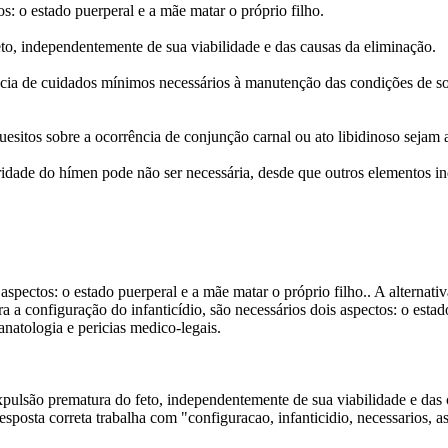
os: o estado puerperal e a mãe matar o próprio filho.
to, independentemente de sua viabilidade e das causas da eliminação.
ia de cuidados mínimos necessários à manutenção das condições de sobr
uesitos sobre a ocorrência de conjunção carnal ou ato libidinoso sejam 
egridade do hímen pode não ser necessária, desde que outros elementos 
 aspectos: o estado puerperal e a mãe matar o próprio filho.. A alternat
a a configuração do infanticídio, são necessários dois aspectos: o esta
natologia e pericias medico-legais.
pulsão prematura do feto, independentemente de sua viabilidade e das 
 resposta correta trabalha com "configuracao, infanticidio, necessario