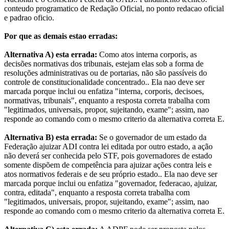
conteudo programatico de Redação Oficial, no ponto redacao oficial
e padrao oficio.
Por que as demais estao erradas:
Alternativa A) esta errada:
Como atos interna corporis, as
decisões normativas dos tribunais, estejam elas sob a forma de
resoluções administrativas ou de portarias, não são passíveis do
controle de constitucionalidade concentrado.. Ela nao deve ser
marcada porque inclui ou enfatiza "interna, corporis, decisoes,
normativas, tribunais", enquanto a resposta correta trabalha com
"legitimados, universais, propor, sujeitando, exame"; assim, nao
responde ao comando com o mesmo criterio da alternativa correta E.
Alternativa B) esta errada:
Se o governador de um estado da
Federação ajuizar ADI contra lei editada por outro estado, a ação
não deverá ser conhecida pelo STF, pois governadores de estado
somente dispõem de competência para ajuizar ações contra leis e
atos normativos federais e de seu próprio estado.. Ela nao deve ser
marcada porque inclui ou enfatiza "governador, federacao, ajuizar,
contra, editada", enquanto a resposta correta trabalha com
"legitimados, universais, propor, sujeitando, exame"; assim, nao
responde ao comando com o mesmo criterio da alternativa correta E.