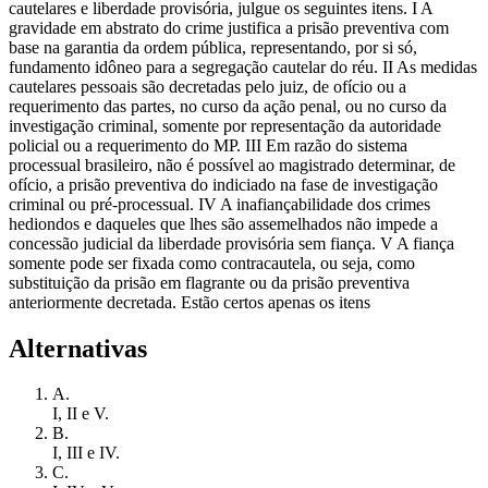
cautelares e liberdade provisória, julgue os seguintes itens. I A
gravidade em abstrato do crime justifica a prisão preventiva com
base na garantia da ordem pública, representando, por si só,
fundamento idôneo para a segregação cautelar do réu. II As medidas
cautelares pessoais são decretadas pelo juiz, de ofício ou a
requerimento das partes, no curso da ação penal, ou no curso da
investigação criminal, somente por representação da autoridade
policial ou a requerimento do MP. III Em razão do sistema
processual brasileiro, não é possível ao magistrado determinar, de
ofício, a prisão preventiva do indiciado na fase de investigação
criminal ou pré-processual. IV A inafiançabilidade dos crimes
hediondos e daqueles que lhes são assemelhados não impede a
concessão judicial da liberdade provisória sem fiança. V A fiança
somente pode ser fixada como contracautela, ou seja, como
substituição da prisão em flagrante ou da prisão preventiva
anteriormente decretada. Estão certos apenas os itens
Alternativas
A
.
I, II e V.
B
.
I, III e IV.
C
.