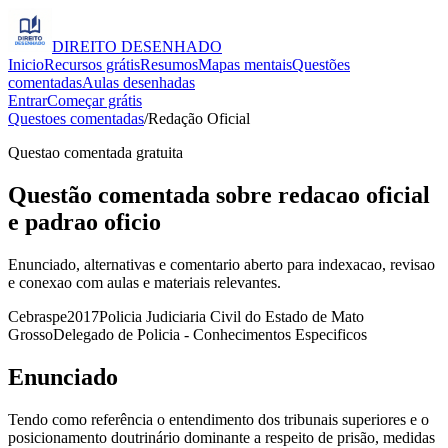
DIREITO
DESENHADO
Inicio
Recursos grátis
Resumos
Mapas mentais
Questões
comentadas
Aulas desenhadas
Entrar
Começar grátis
Questoes comentadas
/
Redação Oficial
Questao comentada gratuita
Questão comentada sobre redacao oficial
e padrao oficio
Enunciado, alternativas e comentario aberto para indexacao, revisao
e conexao com aulas e materiais relevantes.
Cebraspe
2017
Policia Judiciaria Civil do Estado de Mato
Grosso
Delegado de Policia - Conhecimentos Especificos
Enunciado
Tendo como referência o entendimento dos tribunais superiores e o
posicionamento doutrinário dominante a respeito de prisão, medidas