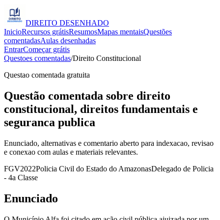
DIREITO
DESENHADO
Inicio
Recursos grátis
Resumos
Mapas mentais
Questões
comentadas
Aulas desenhadas
Entrar
Começar grátis
Questoes comentadas
/
Direito Constitucional
Questao comentada gratuita
Questão comentada sobre direito
constitucional, direitos fundamentais e
seguranca publica
Enunciado, alternativas e comentario aberto para indexacao, revisao
e conexao com aulas e materiais relevantes.
FGV
2022
Policia Civil do Estado do Amazonas
Delegado de Policia
- 4a Classe
Enunciado
O Município Alfa foi citado em ação civil pública ajuizada por um