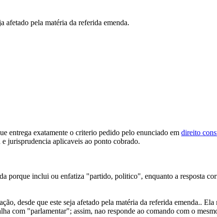
a afetado pela matéria da referida emenda.
que entrega exatamente o criterio pedido pelo enunciado em
direito cons
 e jurisprudencia aplicaveis ao ponto cobrado.
ada porque inclui ou enfatiza "partido, politico", enquanto a resposta 
ão, desde que este seja afetado pela matéria da referida emenda.. Ela
abalha com "parlamentar"; assim, nao responde ao comando com o mesmo c