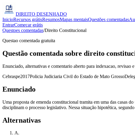
DIREITO
DESENHADO
Inicio
Recursos grátis
Resumos
Mapas mentais
Questões comentadas
Au
Entrar
Começar grátis
Questoes comentadas
/
Direito Constitucional
Questao comentada gratuita
Questão comentada sobre direito constituci
Enunciado, alternativas e comentario aberto para indexacao, revisao e
Cebraspe
2017
Policia Judiciaria Civil do Estado de Mato Grosso
Deleg
Enunciado
Uma proposta de emenda constitucional tramita em uma das casas do C
disciplinam o processo legislativo. Nessa situação hipotética, segund
Alternativas
A
.