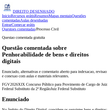
DIREITO
DESENHADO
Inicio
Recursos grátis
Resumos
Mapas mentais
Questões
comentadas
Aulas desenhadas
Entrar
Começar grátis
Questoes comentadas
/
Processo Civil
Questao comentada gratuita
Questão comentada sobre
Penhorabilidade de bens e direitos
digitais
Enunciado, alternativas e comentario aberto para indexacao, revisao
e conexao com aulas e materiais relevantes.
FGV
2026
XIX Concurso Público para Provimento de Cargo de Juiz
Federal Substituto da 2ª Região
Juiz Federal Substituto
Enunciado
No âmbito do Direito Digital, considere os seguintes bens e direitos: