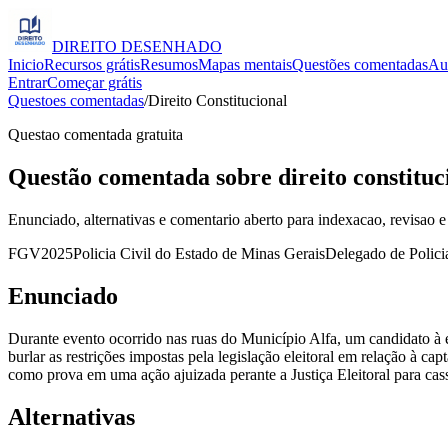
DIREITO
DESENHADO
Inicio
Recursos grátis
Resumos
Mapas mentais
Questões comentadas
Au
Entrar
Começar grátis
Questoes comentadas
/
Direito Constitucional
Questao comentada gratuita
Questão comentada sobre direito constituc
Enunciado, alternativas e comentario aberto para indexacao, revisao e
FGV
2025
Policia Civil do Estado de Minas Gerais
Delegado de Policia
Enunciado
Durante evento ocorrido nas ruas do Município Alfa, um candidato à e
burlar as restrições impostas pela legislação eleitoral em relação à 
como prova em uma ação ajuizada perante a Justiça Eleitoral para cassa
Alternativas