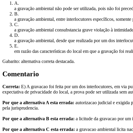
A
.
a gravação ambiental não pode ser utilizada, pois não foi preced
B
.
a gravação ambiental, entre interlocutores específicos, somente
C
.
a gravação ambiental consubstancia grave violação à intimidade 
D
.
a gravação ambiental, desde que realizada por um dos interlocut
E
.
em razão das características do local em que a gravação foi rea
Gabarito: alternativa correta destacada.
Comentario
Correta:
E) A gravacao foi feita por um dos interlocutores, em via pu
expectativa de privacidade do local, a prova pode ser utilizada sem aut
Por que a alternativa A esta errada:
autorizacao judicial e exigida 
pela jurisprudencia.
Por que a alternativa B esta errada:
a licitude da gravacao por um 
Por que a alternativa C esta errada:
a gravacao ambiental licita nao