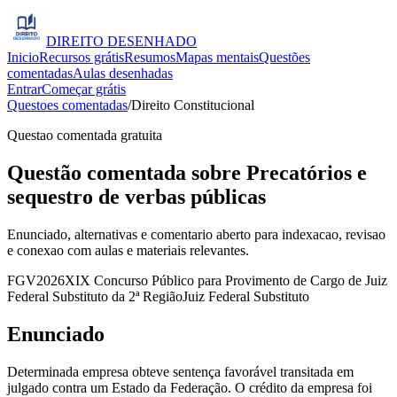
DIREITO
DESENHADO
Inicio
Recursos grátis
Resumos
Mapas mentais
Questões
comentadas
Aulas desenhadas
Entrar
Começar grátis
Questoes comentadas
/
Direito Constitucional
Questao comentada gratuita
Questão comentada sobre Precatórios e
sequestro de verbas públicas
Enunciado, alternativas e comentario aberto para indexacao, revisao
e conexao com aulas e materiais relevantes.
FGV
2026
XIX Concurso Público para Provimento de Cargo de Juiz
Federal Substituto da 2ª Região
Juiz Federal Substituto
Enunciado
Determinada empresa obteve sentença favorável transitada em
julgado contra um Estado da Federação. O crédito da empresa foi