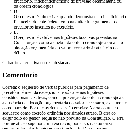
precatório, independentemente de previsão orçamentária ou
da ordem cronológica.
D
.
O sequestro é admissível quando demonstra da a insuficiência
financeira do ente federativo para quitar integralmente os
precatórios inscritos no exercício.
E
.
O sequestro é cabível nas hipóteses taxativas previstas na
Constituição, como a quebra da ordem cronológica ou a não
alocação orçamentária do valor necessário à satisfação do
débito.
Gabarito: alternativa correta destacada.
Comentario
Correta: o sequestro de verbas públicas para pagamento de
precatório é medida excepcional e só cabe nas hipóteses
constitucionais taxativas, como a preterição da ordem cronológica e
a ausência de alocação orçamentária do valor necessário, exatamente
como narrado. Por que as demais estão erradas: A erra ao tratar o
sequestro como coerção ordinária por simples atraso. B erra ao
exigir dolo do gestor, requisito não previsto na Constituição. C erra
porque atraso superior a um exercício, por si só, não autoriza
sequestro fora das hipóteses constitucionais. D erra porque