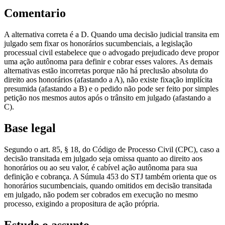
Comentario
A alternativa correta é a D. Quando uma decisão judicial transita em
julgado sem fixar os honorários sucumbenciais, a legislação
processual civil estabelece que o advogado prejudicado deve propor
uma ação autônoma para definir e cobrar esses valores. As demais
alternativas estão incorretas porque não há preclusão absoluta do
direito aos honorários (afastando a A), não existe fixação implícita
presumida (afastando a B) e o pedido não pode ser feito por simples
petição nos mesmos autos após o trânsito em julgado (afastando a
C).
Base legal
Segundo o art. 85, § 18, do Código de Processo Civil (CPC), caso a
decisão transitada em julgado seja omissa quanto ao direito aos
honorários ou ao seu valor, é cabível ação autônoma para sua
definição e cobrança. A Súmula 453 do STJ também orienta que os
honorários sucumbenciais, quando omitidos em decisão transitada
em julgado, não podem ser cobrados em execução no mesmo
processo, exigindo a propositura de ação própria.
Estude o assunto