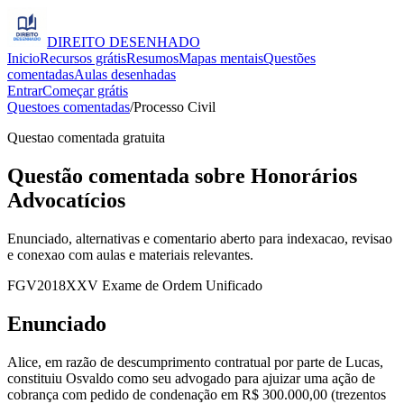
DIREITO
DESENHADO
Inicio
Recursos grátis
Resumos
Mapas mentais
Questões
comentadas
Aulas desenhadas
Entrar
Começar grátis
Questoes comentadas
/
Processo Civil
Questao comentada gratuita
Questão comentada sobre Honorários
Advocatícios
Enunciado, alternativas e comentario aberto para indexacao, revisao
e conexao com aulas e materiais relevantes.
FGV
2018
XXV Exame de Ordem Unificado
Enunciado
Alice, em razão de descumprimento contratual por parte de Lucas,
constituiu Osvaldo como seu advogado para ajuizar uma ação de
cobrança com pedido de condenação em R$ 300.000,00 (trezentos