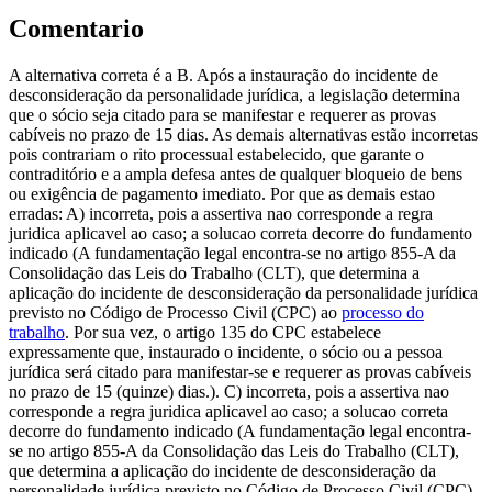
Comentario
A alternativa correta é a B. Após a instauração do incidente de
desconsideração da personalidade jurídica, a legislação determina
que o sócio seja citado para se manifestar e requerer as provas
cabíveis no prazo de 15 dias. As demais alternativas estão incorretas
pois contrariam o rito processual estabelecido, que garante o
contraditório e a ampla defesa antes de qualquer bloqueio de bens
ou exigência de pagamento imediato. Por que as demais estao
erradas: A) incorreta, pois a assertiva nao corresponde a regra
juridica aplicavel ao caso; a solucao correta decorre do fundamento
indicado (A fundamentação legal encontra-se no artigo 855-A da
Consolidação das Leis do Trabalho (CLT), que determina a
aplicação do incidente de desconsideração da personalidade jurídica
previsto no Código de Processo Civil (CPC) ao
processo do
trabalho
. Por sua vez, o artigo 135 do CPC estabelece
expressamente que, instaurado o incidente, o sócio ou a pessoa
jurídica será citado para manifestar-se e requerer as provas cabíveis
no prazo de 15 (quinze) dias.). C) incorreta, pois a assertiva nao
corresponde a regra juridica aplicavel ao caso; a solucao correta
decorre do fundamento indicado (A fundamentação legal encontra-
se no artigo 855-A da Consolidação das Leis do Trabalho (CLT),
que determina a aplicação do incidente de desconsideração da
personalidade jurídica previsto no Código de Processo Civil (CPC)