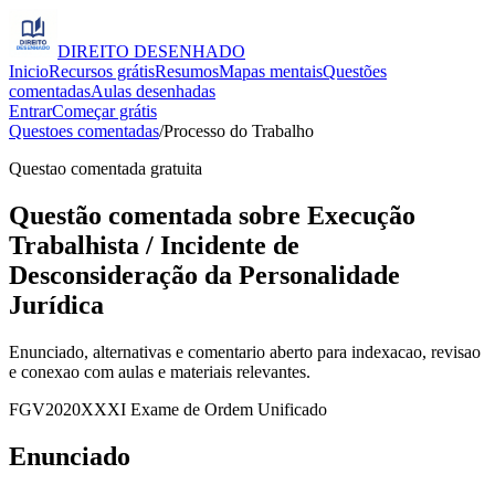
DIREITO
DESENHADO
Inicio
Recursos grátis
Resumos
Mapas mentais
Questões
comentadas
Aulas desenhadas
Entrar
Começar grátis
Questoes comentadas
/
Processo do Trabalho
Questao comentada gratuita
Questão comentada sobre Execução
Trabalhista / Incidente de
Desconsideração da Personalidade
Jurídica
Enunciado, alternativas e comentario aberto para indexacao, revisao
e conexao com aulas e materiais relevantes.
FGV
2020
XXXI Exame de Ordem Unificado
Enunciado