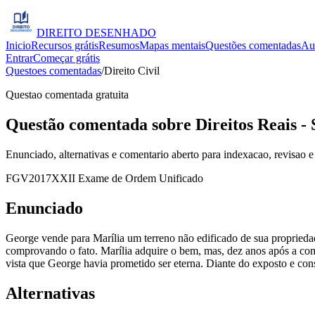
DIREITO
DESENHADO
Inicio
Recursos grátis
Resumos
Mapas mentais
Questões comentadas
Au
Entrar
Começar grátis
Questoes comentadas
/
Direito Civil
Questao comentada gratuita
Questão comentada sobre Direitos Reais - 
Enunciado, alternativas e comentario aberto para indexacao, revisao e
FGV
2017
XXII Exame de Ordem Unificado
Enunciado
George vende para Marília um terreno não edificado de sua proprieda
comprovando o fato. Marília adquire o bem, mas, dez anos após a comp
vista que George havia prometido ser eterna. Diante do exposto e cons
Alternativas