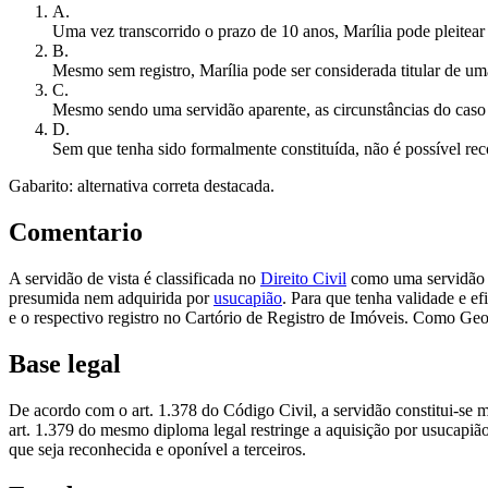
A
.
Uma vez transcorrido o prazo de 10 anos, Marília pode pleitear
B
.
Mesmo sem registro, Marília pode ser considerada titular de uma
C
.
Mesmo sendo uma servidão aparente, as circunstâncias do caso 
D
.
Sem que tenha sido formalmente constituída, não é possível rec
Gabarito: alternativa correta destacada.
Comentario
A servidão de vista é classificada no
Direito Civil
como uma servidão nã
presumida nem adquirida por
usucapião
. Para que tenha validade e ef
e o respectivo registro no Cartório de Registro de Imóveis. Como Geor
Base legal
De acordo com o art. 1.378 do Código Civil, a servidão constitui-se m
art. 1.379 do mesmo diploma legal restringe a aquisição por usucapião 
que seja reconhecida e oponível a terceiros.