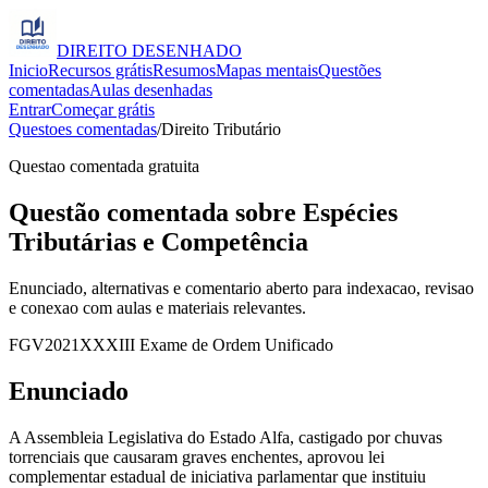
DIREITO
DESENHADO
Inicio
Recursos grátis
Resumos
Mapas mentais
Questões
comentadas
Aulas desenhadas
Entrar
Começar grátis
Questoes comentadas
/
Direito Tributário
Questao comentada gratuita
Questão comentada sobre Espécies
Tributárias e Competência
Enunciado, alternativas e comentario aberto para indexacao, revisao
e conexao com aulas e materiais relevantes.
FGV
2021
XXXIII Exame de Ordem Unificado
Enunciado
A Assembleia Legislativa do Estado Alfa, castigado por chuvas
torrenciais que causaram graves enchentes, aprovou lei
complementar estadual de iniciativa parlamentar que instituiu