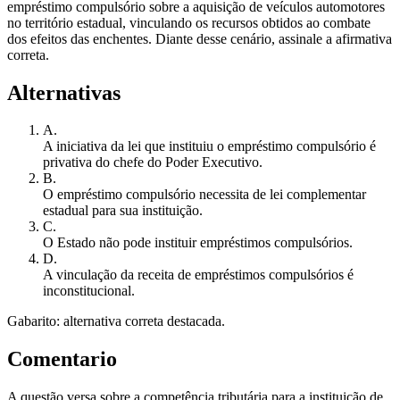
empréstimo compulsório sobre a aquisição de veículos automotores
no território estadual, vinculando os recursos obtidos ao combate
dos efeitos das enchentes. Diante desse cenário, assinale a afirmativa
correta.
Alternativas
A
.
A iniciativa da lei que instituiu o empréstimo compulsório é
privativa do chefe do Poder Executivo.
B
.
O empréstimo compulsório necessita de lei complementar
estadual para sua instituição.
C
.
O Estado não pode instituir empréstimos compulsórios.
D
.
A vinculação da receita de empréstimos compulsórios é
inconstitucional.
Gabarito: alternativa correta destacada.
Comentario
A questão versa sobre a competência tributária para a instituição de