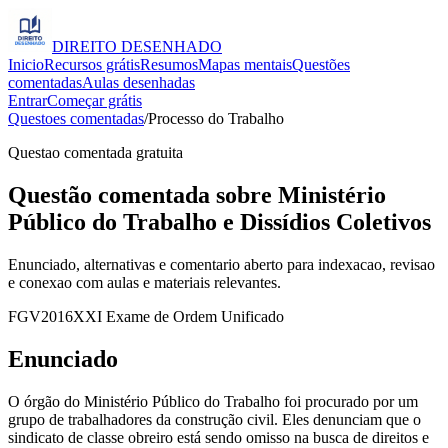
DIREITO
DESENHADO
Inicio
Recursos grátis
Resumos
Mapas mentais
Questões
comentadas
Aulas desenhadas
Entrar
Começar grátis
Questoes comentadas
/
Processo do Trabalho
Questao comentada gratuita
Questão comentada sobre Ministério
Público do Trabalho e Dissídios Coletivos
Enunciado, alternativas e comentario aberto para indexacao, revisao
e conexao com aulas e materiais relevantes.
FGV
2016
XXI Exame de Ordem Unificado
Enunciado
O órgão do Ministério Público do Trabalho foi procurado por um
grupo de trabalhadores da construção civil. Eles denunciam que o
sindicato de classe obreiro está sendo omisso na busca de direitos e