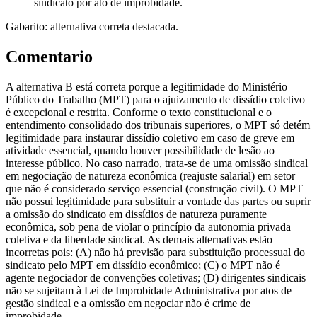
sindicato por ato de improbidade.
Gabarito: alternativa correta destacada.
Comentario
A alternativa B está correta porque a legitimidade do Ministério
Público do Trabalho (MPT) para o ajuizamento de dissídio coletivo
é excepcional e restrita. Conforme o texto constitucional e o
entendimento consolidado dos tribunais superiores, o MPT só detém
legitimidade para instaurar dissídio coletivo em caso de greve em
atividade essencial, quando houver possibilidade de lesão ao
interesse público. No caso narrado, trata-se de uma omissão sindical
em negociação de natureza econômica (reajuste salarial) em setor
que não é considerado serviço essencial (construção civil). O MPT
não possui legitimidade para substituir a vontade das partes ou suprir
a omissão do sindicato em dissídios de natureza puramente
econômica, sob pena de violar o princípio da autonomia privada
coletiva e da liberdade sindical. As demais alternativas estão
incorretas pois: (A) não há previsão para substituição processual do
sindicato pelo MPT em dissídio econômico; (C) o MPT não é
agente negociador de convenções coletivas; (D) dirigentes sindicais
não se sujeitam à Lei de Improbidade Administrativa por atos de
gestão sindical e a omissão em negociar não é crime de
improbidade.