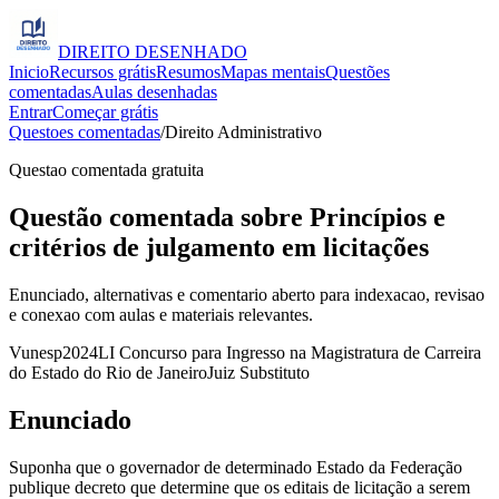
DIREITO
DESENHADO
Inicio
Recursos grátis
Resumos
Mapas mentais
Questões
comentadas
Aulas desenhadas
Entrar
Começar grátis
Questoes comentadas
/
Direito Administrativo
Questao comentada gratuita
Questão comentada sobre Princípios e
critérios de julgamento em licitações
Enunciado, alternativas e comentario aberto para indexacao, revisao
e conexao com aulas e materiais relevantes.
Vunesp
2024
LI Concurso para Ingresso na Magistratura de Carreira
do Estado do Rio de Janeiro
Juiz Substituto
Enunciado
Suponha que o governador de determinado Estado da Federação
publique decreto que determine que os editais de licitação a serem