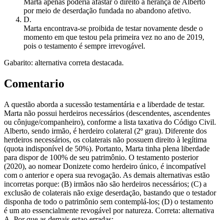
Marta apenas poderia afastar o direito à herança de Alberto
por meio de deserdação fundada no abandono afetivo.
D
.
Marta encontrava-se proibida de testar novamente desde o
momento em que testou pela primeira vez no ano de 2019,
pois o testamento é sempre irrevogável.
Gabarito: alternativa correta destacada.
Comentario
A questão aborda a sucessão testamentária e a liberdade de testar.
Marta não possui herdeiros necessários (descendentes, ascendentes
ou cônjuge/companheiro), conforme a lista taxativa do Código Civil.
Alberto, sendo irmão, é herdeiro colateral (2º grau). Diferente dos
herdeiros necessários, os colaterais não possuem direito à legítima
(quota indisponível de 50%). Portanto, Marta tinha plena liberdade
para dispor de 100% de seu patrimônio. O testamento posterior
(2020), ao nomear Donizete como herdeiro único, é incompatível
com o anterior e opera sua revogação. As demais alternativas estão
incorretas porque: (B) irmãos não são herdeiros necessários; (C) a
exclusão de colaterais não exige deserdação, bastando que o testador
disponha de todo o patrimônio sem contemplá-los; (D) o testamento
é um ato essencialmente revogável por natureza. Correta: alternativa
A. Por que as demais estao erradas: