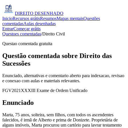
DIREITO
DESENHADO
Inicio
Recursos grátis
Resumos
Mapas mentais
Questões
comentadas
Aulas desenhadas
Entrar
Começar grátis
Questoes comentadas
/
Direito Civil
Questao comentada gratuita
Questão comentada sobre Direito das
Sucessões
Enunciado, alternativas e comentario aberto para indexacao, revisao
e conexao com aulas e materiais relevantes.
FGV
2021
XXXIII Exame de Ordem Unificado
Enunciado
Marta, 75 anos, solteira, sem filhos, com todos os ascendentes
falecidos, é irmã de Alberto e prima de Donizete. Proprietária de
alguns imóveis, Marta procurou um cartório para lavrar testamento