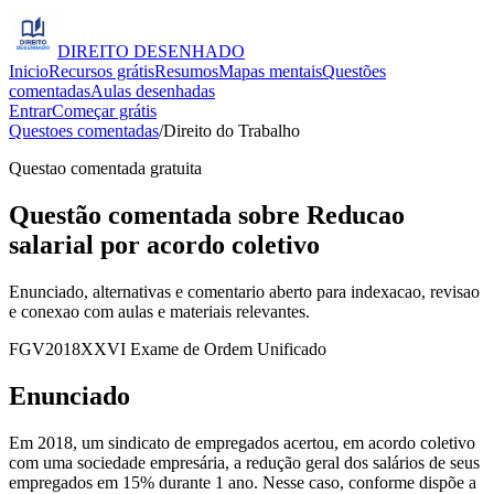
DIREITO
DESENHADO
Inicio
Recursos grátis
Resumos
Mapas mentais
Questões
comentadas
Aulas desenhadas
Entrar
Começar grátis
Questoes comentadas
/
Direito do Trabalho
Questao comentada gratuita
Questão comentada sobre Reducao
salarial por acordo coletivo
Enunciado, alternativas e comentario aberto para indexacao, revisao
e conexao com aulas e materiais relevantes.
FGV
2018
XXVI Exame de Ordem Unificado
Enunciado
Em 2018, um sindicato de empregados acertou, em acordo coletivo
com uma sociedade empresária, a redução geral dos salários de seus
empregados em 15% durante 1 ano. Nesse caso, conforme dispõe a