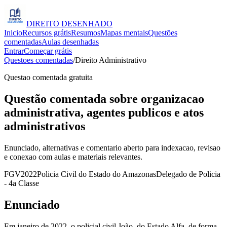
DIREITO
DESENHADO
Inicio
Recursos grátis
Resumos
Mapas mentais
Questões
comentadas
Aulas desenhadas
Entrar
Começar grátis
Questoes comentadas
/
Direito Administrativo
Questao comentada gratuita
Questão comentada sobre organizacao
administrativa, agentes publicos e atos
administrativos
Enunciado, alternativas e comentario aberto para indexacao, revisao
e conexao com aulas e materiais relevantes.
FGV
2022
Policia Civil do Estado do Amazonas
Delegado de Policia
- 4a Classe
Enunciado
Em janeiro de 2022, o policial civil João, do Estado Alfa, de forma