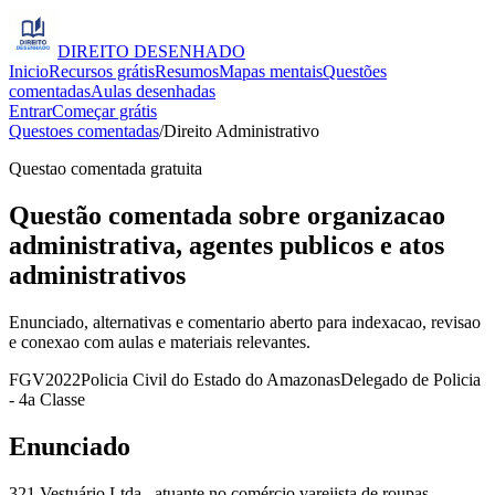
DIREITO
DESENHADO
Inicio
Recursos grátis
Resumos
Mapas mentais
Questões
comentadas
Aulas desenhadas
Entrar
Começar grátis
Questoes comentadas
/
Direito Administrativo
Questao comentada gratuita
Questão comentada sobre organizacao
administrativa, agentes publicos e atos
administrativos
Enunciado, alternativas e comentario aberto para indexacao, revisao
e conexao com aulas e materiais relevantes.
FGV
2022
Policia Civil do Estado do Amazonas
Delegado de Policia
- 4a Classe
Enunciado
321 Vestuário Ltda., atuante no comércio varejista de roupas,