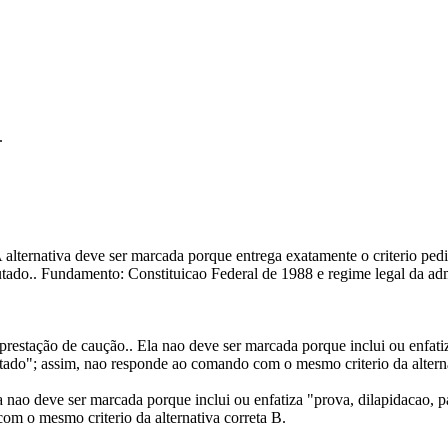
.
A alternativa deve ser marcada porque entrega exatamente o criterio pe
mputado.. Fundamento: Constituicao Federal de 1988 e regime legal da ad
prestação de caução.. Ela nao deve ser marcada porque inclui ou enfatiz
mputado"; assim, nao responde ao comando com o mesmo criterio da altern
 nao deve ser marcada porque inclui ou enfatiza "prova, dilapidacao, p
com o mesmo criterio da alternativa correta B.