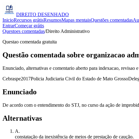
DIREITO
DESENHADO
Inicio
Recursos grátis
Resumos
Mapas mentais
Questões comentadas
Au
Entrar
Começar grátis
Questoes comentadas
/
Direito Administrativo
Questao comentada gratuita
Questão comentada sobre organizacao admin
Enunciado, alternativas e comentario aberto para indexacao, revisao e
Cebraspe
2017
Policia Judiciaria Civil do Estado de Mato Grosso
Deleg
Enunciado
De acordo com o entendimento do STJ, no curso da ação de improbidad
Alternativas
A
.
constatação da inexistência de meios de prestação de caução.