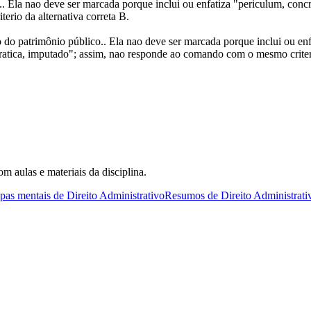
 Ela nao deve ser marcada porque inclui ou enfatiza "periculum, concret
rio da alternativa correta B.
do patrimônio público.. Ela nao deve ser marcada porque inclui ou enfa
 pratica, imputado"; assim, nao responde ao comando com o mesmo criteri
.
om aulas e materiais da disciplina.
as mentais de Direito Administrativo
Resumos de Direito Administrati