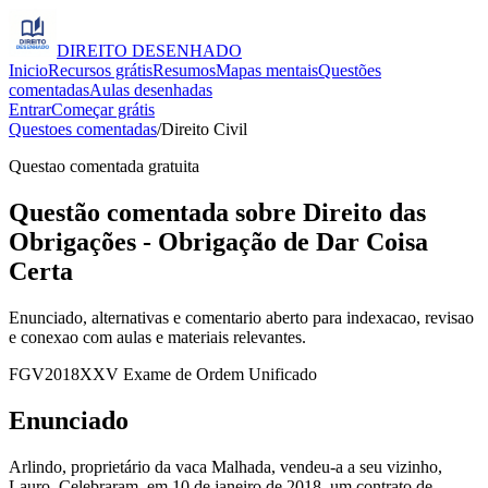
DIREITO
DESENHADO
Inicio
Recursos grátis
Resumos
Mapas mentais
Questões
comentadas
Aulas desenhadas
Entrar
Começar grátis
Questoes comentadas
/
Direito Civil
Questao comentada gratuita
Questão comentada sobre Direito das
Obrigações - Obrigação de Dar Coisa
Certa
Enunciado, alternativas e comentario aberto para indexacao, revisao
e conexao com aulas e materiais relevantes.
FGV
2018
XXV Exame de Ordem Unificado
Enunciado
Arlindo, proprietário da vaca Malhada, vendeu-a a seu vizinho,
Lauro. Celebraram, em 10 de janeiro de 2018, um contrato de