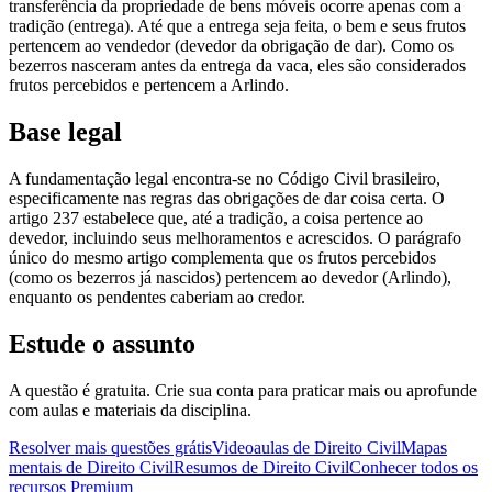
transferência da propriedade de bens móveis ocorre apenas com a
tradição (entrega). Até que a entrega seja feita, o bem e seus frutos
pertencem ao vendedor (devedor da obrigação de dar). Como os
bezerros nasceram antes da entrega da vaca, eles são considerados
frutos percebidos e pertencem a Arlindo.
Base legal
A fundamentação legal encontra-se no Código Civil brasileiro,
especificamente nas regras das obrigações de dar coisa certa. O
artigo 237 estabelece que, até a tradição, a coisa pertence ao
devedor, incluindo seus melhoramentos e acrescidos. O parágrafo
único do mesmo artigo complementa que os frutos percebidos
(como os bezerros já nascidos) pertencem ao devedor (Arlindo),
enquanto os pendentes caberiam ao credor.
Estude o assunto
A questão é gratuita. Crie sua conta para praticar mais ou aprofunde
com aulas e materiais da disciplina.
Resolver mais questões grátis
Videoaulas de Direito Civil
Mapas
mentais de Direito Civil
Resumos de Direito Civil
Conhecer todos os
recursos Premium