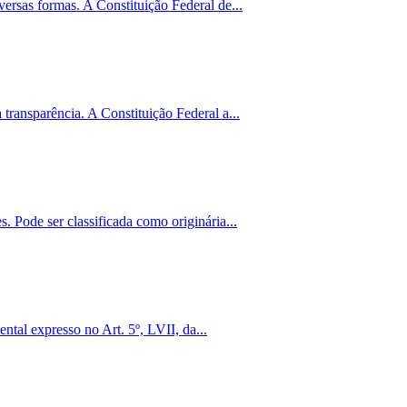
ersas formas. A Constituição Federal de...
transparência. A Constituição Federal a...
. Pode ser classificada como originária...
tal expresso no Art. 5º, LVII, da...