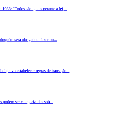
1988: “Todos são iguais perante a lei,...
“ninguém será obrigado a fazer ou...
bjetivo estabelecer regras de transição...
as podem ser categorizadas sob...