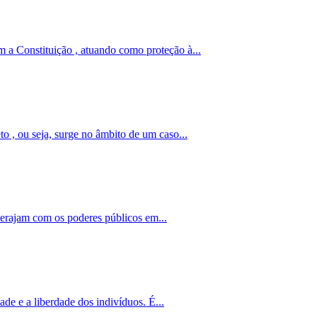
 a Constituição , atuando como proteção à...
o , ou seja, surge no âmbito de um caso...
nterajam com os poderes públicos em...
de e a liberdade dos indivíduos. É...