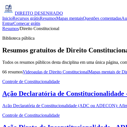
DIREITO
DESENHADO
Inicio
Recursos grátis
Resumos
Mapas mentais
Questões comentadas
Au
Entrar
Começar grátis
Resumos
/
Direito Constitucional
Biblioteca pública
Resumos gratuitos de
Direito Constitucion
Todos os resumos públicos desta disciplina em uma única página, com
66
resumos
Videoaulas de Direito Constitucional
Mapas mentais de Dir
Controle de Constitucionalidade
Ação Declaratória de Constitucionalidade
Ação Declaratória de Constitucionalidade (ADC ou ADECON): Afirm
Controle de Constitucionalidade