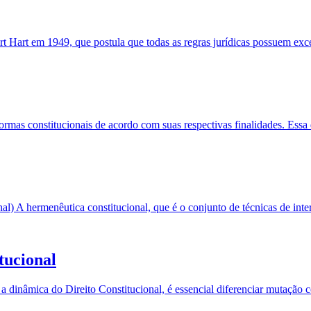
ert Hart em 1949, que postula que todas as regras jurídicas possuem exc
normas constitucionais de acordo com suas respectivas finalidades. Ess
al) A hermenêutica constitucional, que é o conjunto de técnicas de inte
tucional
inâmica do Direito Constitucional, é essencial diferenciar mutação cons