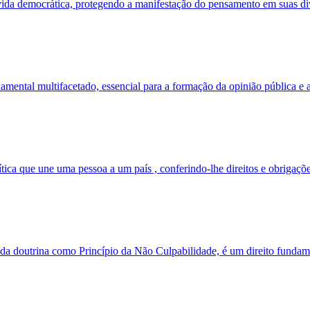
vida democrática, protegendo a manifestação do pensamento em suas div
ental multifacetado, essencial para a formação da opinião pública e a 
ica que une uma pessoa a um país , conferindo-lhe direitos e obrigações
a doutrina como Princípio da Não Culpabilidade, é um direito fundamen