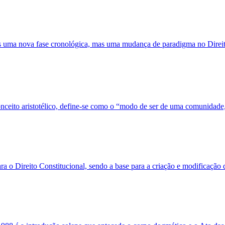
s uma nova fase cronológica, mas uma mudança de paradigma no Direit
ceito aristotélico, define-se como o “modo de ser de uma comunidade, 
 o Direito Constitucional, sendo a base para a criação e modificação da