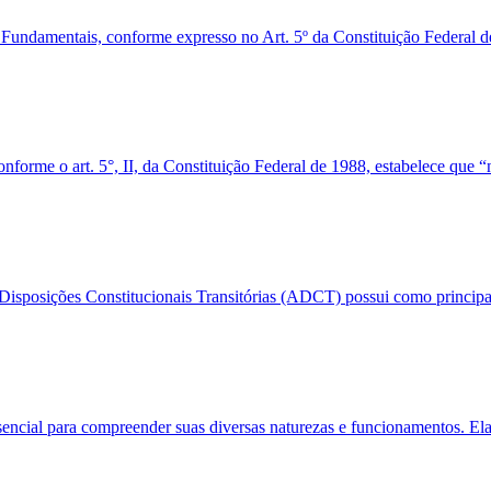
 Fundamentais, conforme expresso no Art. 5º da Constituição Federal de 
conforme o art. 5°, II, da Constituição Federal de 1988, estabelece que 
sposições Constitucionais Transitórias (ADCT) possui como principal o
ssencial para compreender suas diversas naturezas e funcionamentos. El