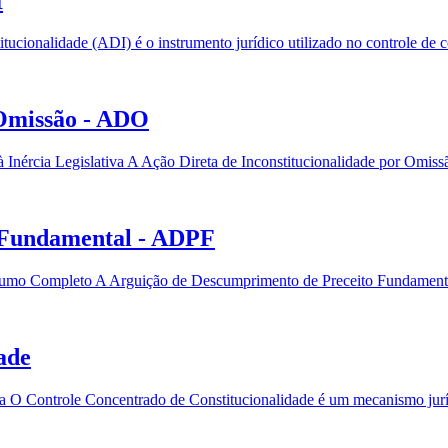
I
cionalidade (ADI) é o instrumento jurídico utilizado no controle de con
 Omissão - ADO
Inércia Legislativa A Ação Direta de Inconstitucionalidade por Omiss
 Fundamental - ADPF
mo Completo A Arguição de Descumprimento de Preceito Fundamental
ade
 O Controle Concentrado de Constitucionalidade é um mecanismo jurídi