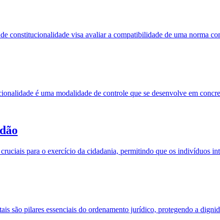
de constitucionalidade visa avaliar a compatibilidade de uma norma com
cionalidade é uma modalidade de controle que se desenvolve em concret
idão
 cruciais para o exercício da cidadania, permitindo que os indivíduos i
s são pilares essenciais do ordenamento jurídico, protegendo a dignida